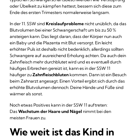
oder Übelkeit zu kämpfen hattest, bessern sich diese zum
Ende des ersten Trimesters normalerweise langsam.
In der 11. SSW sind
Kreislaufprobleme
nicht unüblich, da das
Blutvolumen bei einer Schwangerschaft um bis zu 50 %
ansteigen kann. Das liegt daran, dass der Körper nun auch
ein Baby und die Plazenta mit Blut versorgt. Ein leicht
erhöhter Puls ist deshalb nicht bedenklich, allerdings sollten
Schwangere auf ausreichend Erholung achten. Da auch dein
Zahnfleisch mehr durchblutet wird und es eventuell durch
häufiges Erbrechen gereizt ist, kann es in der SSW 11
häufiger zu
Zahnfleischbluten
kommen. Dann ist ein Besuch
beim Zahnarzt angesagt. Einen Vorteil ergibt sich durch das
erhöhte Blutvolumen dennoch: Deine Hände und Füße sind
wärmer als sonst.
Noch etwas Positives kann in der SSW 11 auftreten:
Das
Wachstum der Haare und Nägel
nimmt bei den
meisten Frauen zu.
Wie weit ist das Kind in