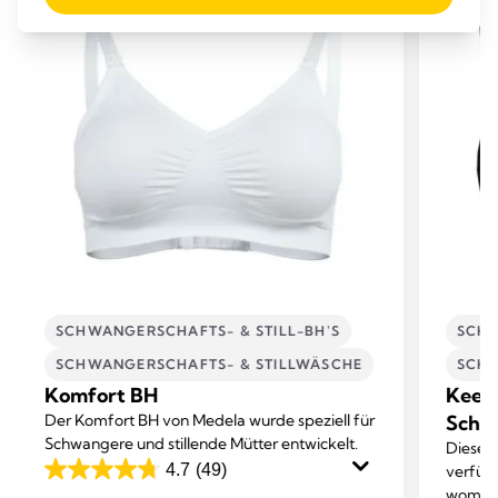
SCHWANGERSCHAFTS- & STILL-BH'S
SCHW
SCHWANGERSCHAFTS- & STILLWÄSCHE
SCHW
Komfort BH
Keep
Der Komfort BH von Medela wurde speziell für
Schwa
Schwangere und stillende Mütter entwickelt.
Dieser 
4.7
(49)
verfügt
4.7
womit e