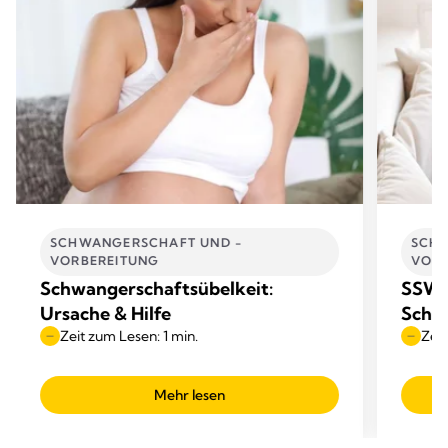
SCHWANGERSCHAFT UND -
SCHW
VORBEREITUNG
VORB
Schwangerschaftsübelkeit:
SSW 1
Ursache & Hilfe
Schw
Zeit zum Lesen: 1 min.
Zeit
Mehr lesen