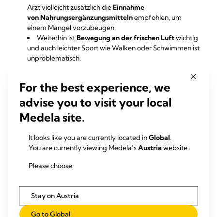
Arzt vielleicht zusätzlich die
Einnahme
von Nahrungsergänzungsmitteln
empfohlen, um
einem Mangel vorzubeugen.
Weiterhin ist
Bewegung an der frischen Luft
wichtig
und auch leichter Sport wie Walken oder Schwimmen ist
unproblematisch.
For the best experience, we
advise you to visit your local
Hinweis
Medela site.
It looks like you are currently located in
Global
.
You are currently viewing Medela’s
Austria
website.
Please choose:
ÄHNLICHE PRODUKTE
Stay on Austria
Go to Global