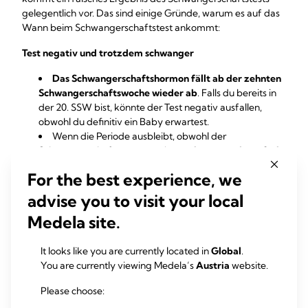
gelegentlich vor. Das sind einige Gründe, warum es auf das
Wann beim Schwangerschaftstest ankommt:
Test negativ und trotzdem schwanger
Das Schwangerschaftshormon fällt ab der zehnten
Schwangerschaftswoche wieder ab
. Falls du bereits in
der 20. SSW bist, könnte der Test negativ ausfallen,
obwohl du definitiv ein Baby erwartest.
Wenn die Periode ausbleibt, obwohl der
Schwangerschaftstest negativ war,
könntest du zu früh
getestet haben
. Wiederhole den Test nach ein paar
For the best experience, we
Tagen.
Hast du
zu viel getrunken, bevor du den
advise you to visit your local
Schwangerschaftstest
gemacht hast, könnte das
Medela site.
Ergebnis „verwässert“ worden sein.
Test positiv und trotzdem nicht schwanger
It looks like you are currently located in
Global
.
You are currently viewing Medela’s
Austria
website.
Wenn der Test positiv ist, du aber trotzdem deine
Menstruation bekommen hast, könnte es sich um
Please choose:
einen
Abgang oder um eine frühe