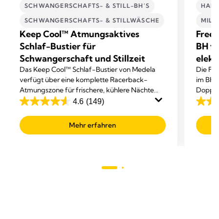
SCHWANGERSCHAFTS- & STILL-BH'S
HAND
SCHWANGERSCHAFTS- & STILLWÄSCHE
MIL
Keep Cool™ Atmungsaktives
Frees
Schlaf-Bustier für
BH tr
Schwangerschaft und Stillzeit
elekt
Das Keep Cool™ Schlaf-Bustier von Medela
Die Fre
verfügt über eine komplette Racerback-
im BH t
Atmungszone für frischere, kühlere Nächte
Doppel
und einen komfortablen, erholsamen Schlaf.
Abpum
4.6
(149)
4.6
4.1
von
von
Mehr erfahren
5
5
Sternen.
Sterne
149
789
Bewertungen
Bewer