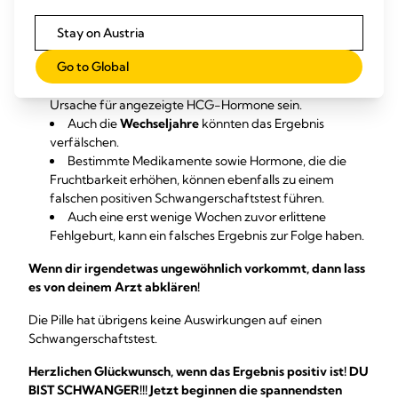
Fehlgeburt
gehandelt haben. Das kommt gar nicht so
selten vor und wäre ohne Test normalerweise gar nicht
Stay on Austria
festgestellt worden. Meist ist eine Fehlentwicklung des
Go to Global
Embryos die Ursache.
In äußerst seltenen Fällen kann ein
Tumor
die
Ursache für angezeigte HCG-Hormone sein.
Auch die
Wechseljahre
könnten das Ergebnis
verfälschen.
Bestimmte Medikamente sowie Hormone, die die
Fruchtbarkeit erhöhen, können ebenfalls zu einem
falschen positiven Schwangerschaftstest führen.
Auch eine erst wenige Wochen zuvor erlittene
Fehlgeburt, kann ein falsches Ergebnis zur Folge haben.
Wenn dir irgendetwas ungewöhnlich vorkommt, dann lass
es von deinem Arzt abklären!
Die Pille hat übrigens keine Auswirkungen auf einen
Schwangerschaftstest.
Herzlichen Glückwunsch, wenn das Ergebnis positiv ist! DU
BIST SCHWANGER!!! Jetzt beginnen die spannendsten