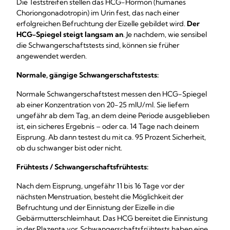
Die Teststreifen stellen das HCG-Hormon (humanes
Choriongonadotropin) im Urin fest, das nach einer
erfolgreichen Befruchtung der Eizelle gebildet wird.
Der
HCG-Spiegel steigt langsam an
. Je nachdem, wie sensibel
die Schwangerschaftstests sind, können sie früher
angewendet werden.
Normale, gängige Schwangerschaftstests:
Normale Schwangerschaftstest messen den HCG-Spiegel
ab einer Konzentration von 20-25 mlU/ml. Sie liefern
ungefähr ab dem Tag, an dem deine Periode ausgeblieben
ist, ein sicheres Ergebnis – oder ca. 14 Tage nach deinem
Eisprung. Ab dann testest du mit ca. 95 Prozent Sicherheit,
ob du schwanger bist oder nicht.
Frühtests / Schwangerschaftsfrühtests:
Nach dem Eisprung, ungefähr 11 bis 16 Tage vor der
nächsten Menstruation, besteht die Möglichkeit der
Befruchtung und der Einnistung der Eizelle in die
Gebärmutterschleimhaut. Das HCG bereitet die Einnistung
in der Plazenta vor. Schwangerschaftsfrühtests haben eine