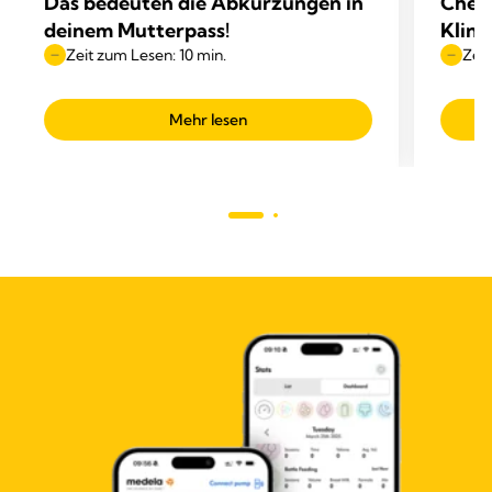
Das bedeuten die Abkürzungen in
Check
deinem Mutterpass!
Klini
Zeit zum Lesen: 10 min.
Zeit
Mehr lesen