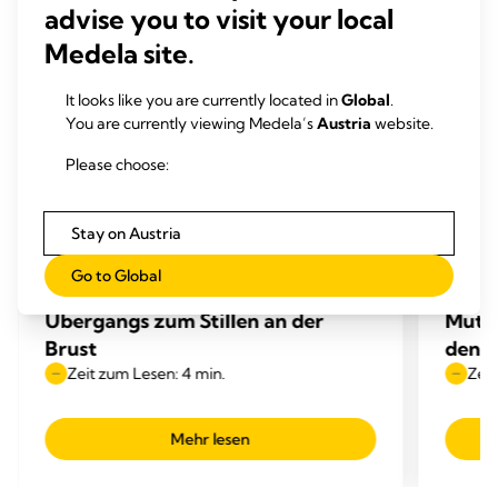
advise you to visit your local
Medela site.
It looks like you are currently located in
Global
.
You are currently viewing Medela’s
Austria
website.
Please choose:
Stay on Austria
ÜBERGANG ZUM STILLEN
ÜBER
Go to Global
Stillraten – Ergebnisse des
Orale
Übergangs zum Stillen an der
Mutte
Brust
den Ü
Zeit zum Lesen: 4 min.
Zeit
Mehr lesen