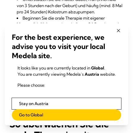
von 3 Stunden nach der Geburt) und häufig (mind. 8 Mal
pro 24 Stunden) Kolostrum abzupumpen.
Beginnen Sie die orale Therapie mit eigener
Muttermilch/Kolostrum innerhalb von 24 Stunden nach
1
der Geburt
For the best experience, we
Verabreichen Sie die orale Therapie bis zum Beginn
der oralen Nahrungsaufnahme alle 2–6 Stunden
advise you to visit your local
Empfehlen Sie für die orale Therapie frisch (max.
Medela site.
1 Stunde zuvor) abgepumpte(s) Milch/Kolostrum der
6
eigenen Mutter
It looks like you are currently located in
Global
.
Weisen Sie die Eltern in der Durchführung der oralen
You are currently viewing Medela’s
Austria
website.
Therapie an ihrem Säugling an und leisten Sie ggf.
Unterstützung
Please choose:
Dokumentieren Sie die Durchführung der oralen
Therapie sowie etwaige Gründe für ein Weglassen der
Therapie
Stay on Austria
Go to Global
So überwachen Sie die