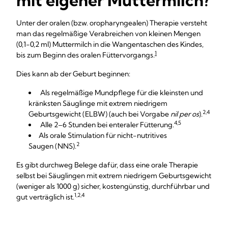
mit eigener Muttermilch?
Unter der oralen (bzw. oropharyngealen) Therapie versteht
man das regelmäßige Verabreichen von kleinen Mengen
(0,1-0,2 ml) Muttermilch in die Wangentaschen des Kindes,
1
bis zum Beginn des oralen Füttervorgangs.
Dies kann ab der Geburt beginnen:
Als regelmäßige Mundpflege für die kleinsten und
kränksten Säuglinge mit extrem niedrigem
2,4
Geburtsgewicht (ELBW) (auch bei Vorgabe
nil per os
).
4,5
Alle 2–6 Stunden bei enteraler Fütterung.
Als orale Stimulation für nicht-nutritives
2
Saugen (NNS).
Es gibt durchweg Belege dafür, dass eine orale Therapie
selbst bei Säuglingen mit extrem niedrigem Geburtsgewicht
(weniger als 1000 g) sicher, kostengünstig, durchführbar und
1,2,4
gut verträglich ist.