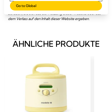
verlinkten Inhalte erfolgt ausschliesslich auf eigene Gefahr.
Go to Global
Medela übernimmt keine Haftung für Verluste oder
Schäden, die sich aus der Nutzung dieser Website oder aus
dem Verlass auf den Inhalt dieser Website ergeben.
ÄHNLICHE PRODUKTE