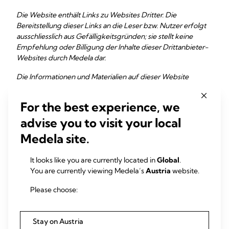
Die Website enthält Links zu Websites Dritter. Die
Bereitstellung dieser Links an die Leser bzw. Nutzer erfolgt
ausschliesslich aus Gefälligkeitsgründen; sie stellt keine
Empfehlung oder Billigung der Inhalte dieser Drittanbieter-
Websites durch Medela dar.
Die Informationen und Materialien auf dieser Website
werden ohne Mängelgewähr zur Verfügung gestellt; es wird
keine Gewähr für die Fehlerfreiheit des Inhalts
For the best experience, we
übernommen. Obwohl wir versucht haben, die Richtigkeit
und Vollständigkeit der Informationen und Materialien auf
advise you to visit your local
dieser Website sicherzustellen, übernehmen wir keine
Medela site.
Garantie oder Gewähr für die Richtigkeit, Vollständigkeit,
Angemessenheit oder Aktualität der Informationen und
It looks like you are currently located in
Global
.
Materialien, die auf dieser Website enthalten oder mit ihr
You are currently viewing Medela’s
Austria
website.
verlinkt sind.
Please choose:
Jegliche Haftung in Bezug auf Handlungen, die aufgrund des
Inhalts dieser Website vorgenommen oder unterlassen
werden, wird hiermit ausdrücklich ausgeschlossen. Die
Stay on Austria
Nutzung der auf dieser Website enthaltenen oder mit dieser