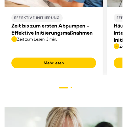
EFFEKTIVE INITIIERUNG
EFFE
Zeit bis zum ersten Abpumpen –
Häuf
Effektive Initiierungsmaßnahmen
Inter
Zeit zum Lesen: 3 min.
Initi
Zeit
Mehr lesen