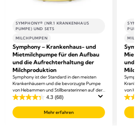
SYMPHONY® (NR.1 KRANKENHAUS
SYMP
PUMPE) UND SETS
PUMP
MILCHPUMPEN
MIL
Symphony – Krankenhaus- und
Symp
Mietmilchpumpe für den Aufbau
Miet
und die Aufrechterhaltung der
und d
Milchproduktion
Milch
Symphony ist der Standard in den meisten
Symphon
Krankenhäusern und die bevorzugte Pumpe
Kranke
von Hebammen und Stillberaterinnen auf der
von He
ganzen Welt.
ganzen
4.3
(68)
4.3
4.3
von
von
Mehr erfahren
5
5
Sternen.
Sterne
68
68
Bewertungen
Bewer