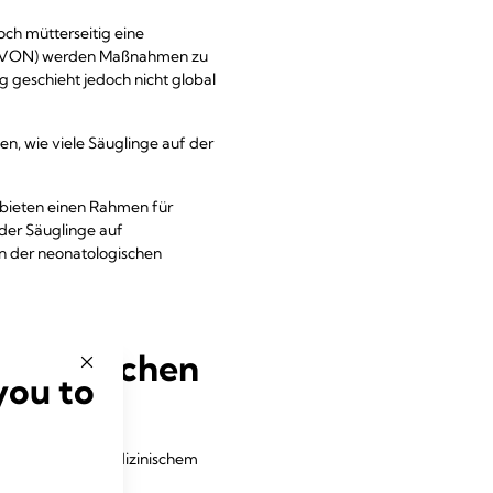
och mütterseitig eine
nk (VON) werden Maßnahmen zu
g geschieht jedoch nicht global
ten, wie viele Säuglinge auf der
 bieten einen Rahmen für
 der Säuglinge auf
on der neonatologischen
natologischen
you to
öglicht es dem medizinischem