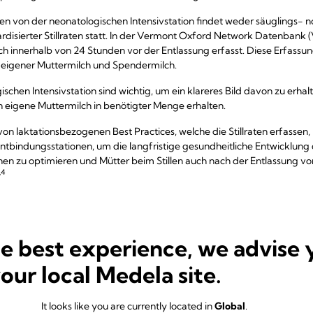
en von der neonatologischen Intensivstation findet weder säuglings- n
rdisierter Stillraten statt. In der Vermont Oxford Network Datenba
ch innerhalb von 24 Stunden vor der Entlassung erfasst. Diese Erfassun
n eigener Muttermilch und Spendermilch.
ischen Intensivstation sind wichtig, um ein klareres Bild davon zu erhal
n eigene Muttermilch in benötigter Menge erhalten.
 laktationsbezogenen Best Practices, welche die Stillraten erfassen,
ntbindungsstationen, um die langfristige gesundheitliche Entwicklung
nen zu optimieren und Mütter beim Stillen auch nach der Entlassung v
,4
 Sie die Stillrate auf der neo
he best experience, we advise 
on
your local Medela site.
ng nach der Entlassung von der neonatologischen Intensivstation erm
It looks like you are currently located in
Global
.
 eigene Muttermilch zu richten: