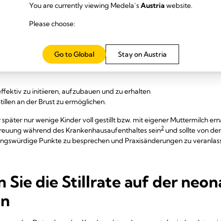
You are currently viewing Medela’s
Austria
website.
päter nur wenige Kinder voll gestillt bzw. mit eigener Muttermilch, kan
2
Please choose:
ng während des Krankenhausaufenthaltes sein
und sollte von der Ar
gswürdige Punkte zu besprechen und Praxisänderungen zu veranlas
5
enden proaktiven Laktationsbetreuung
Go to Global
Stay on Austria
ionen zur Unterstützung von Müttern deren Kinder auf der neonatologis
ffektiv zu initiieren, aufzubauen und zu erhalten
llen an der Brust zu ermöglichen.
päter nur wenige Kinder voll gestillt bzw. mit eigener Muttermilch ern
2
treuung während des Krankenhausaufenthaltes sein
und sollte von de
gswürdige Punkte zu besprechen und Praxisänderungen zu veranlas
 Sie die Stillrate auf der neo
on