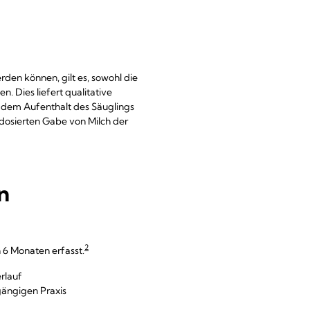
rden können, gilt es, sowohl die
 Dies liefert qualitative
h dem Aufenthalt des Säuglings
hdosierten Gabe von Milch der
n
2
 6 Monaten erfasst.
rlauf
gängigen Praxis