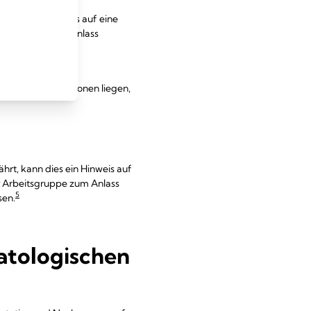
n dies ein Hinweis auf eine
beitsgruppe zum Anlass
5
sen.
chen Intensivstationen liegen,
ährt, kann dies ein Hinweis auf
r Arbeitsgruppe zum Anlass
5
sen.
natologischen