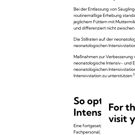
Bei der Entlassung von Säugling
routinemäßige Erhebung standa
jeglichem Füttern mit Muttermil
und differenziert nicht zwische
Die Stillraten auf der neonatolog
neonatologischen Intensivstatio
Maßnahmen zur Verbesserung von
neonatologische Intensiv- und E
neonatologischen Intensivstatio
3
Intensivstation zu unterstützen.
So optimieren
For t
Intensivstati
visit 
Eine fortgesetzte Datenerfassu
Fachpersonal, den Fokus auf die