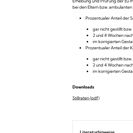
Erhebung und Prüfung der zu m
bei den Eltern bzw. ambulante
Prozentualer Anteil der Sä
gar nicht gestillt bz
2 und 4 Wochen nach
im korrigierten Gest
Prozentualer Anteil der K
gar nicht gestillt bz
2 und 4 Wochen nach
im korrigierten Gest
Downloads
Stillraten (pdf)
Literaturhinweise