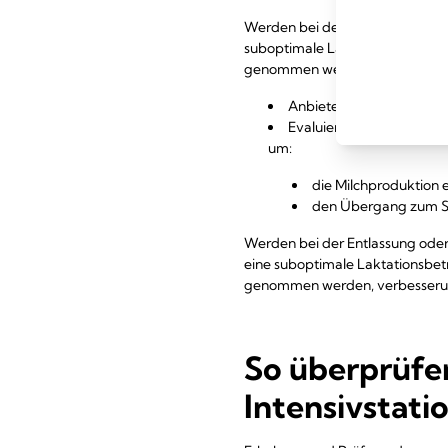
Werden bei der Entlassung oder s
suboptimale Laktationsbetreuu
genommen werden, verbesserun
Anbieten einer fortlauf
Evaluieren der Intervent
um:
die Milchproduktion e
den Übergang zum Sti
Werden bei der Entlassung oder s
eine suboptimale Laktationsbe
genommen werden, verbesserun
So überprüfen
Intensivstati