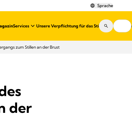
Sprache
Magazin
Services
Unsere Verpflichtung für das Stillen
Shops
ergangs zum Stillen an der Brust
 des
n der