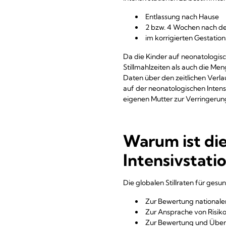
Entlassung nach Hause
2 bzw. 4 Wochen nach de
im korrigierten Gestatio
Da die Kinder auf neonatologisch
Stillmahlzeiten als auch die Me
Daten über den zeitlichen Verl
auf der neonatologischen Intens
eigenen Mutter zur Verringerun
Warum ist die
Intensivstati
Die globalen Stillraten für ges
Zur Bewertung nationaler
Zur Ansprache von Risik
Zur Bewertung und Überp