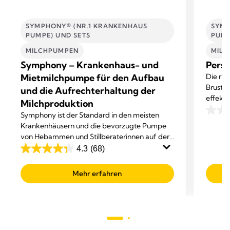
SYMPHONY® (NR.1 KRANKENHAUS
SYMP
PUMPE) UND SETS
PUMP
MILCHPUMPEN
MIL
Symphony – Krankenhaus- und
Perso
Mietmilchpumpe für den Aufbau
Die ri
Brustha
und die Aufrechterhaltung der
effekt
Milchproduktion
Persona
Symphony ist der Standard in den meisten
0.0
genau 
Krankenhäusern und die bevorzugte Pumpe
von
von Hebammen und Stillberaterinnen auf der
5
ganzen Welt.
4.3
(68)
Sterne
4.3
von
Mehr erfahren
5
Sternen.
68
Bewertungen