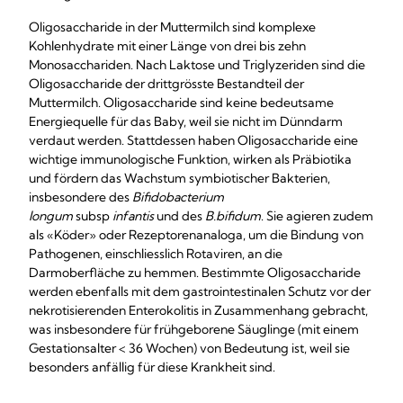
Oligosaccharide in der Muttermilch sind komplexe
Kohlenhydrate mit einer Länge von drei bis zehn
Monosacchariden. Nach Laktose und Triglyzeriden sind die
Oligosaccharide der drittgrösste Bestandteil der
Muttermilch. Oligosaccharide sind keine bedeutsame
Energiequelle für das Baby, weil sie nicht im Dünndarm
verdaut werden. Stattdessen haben Oligosaccharide eine
wichtige immunologische Funktion, wirken als Präbiotika
und fördern das Wachstum symbiotischer Bakterien,
insbesondere des
Bifidobacterium
longum
subsp
infantis
und des
B.bifidum
. Sie agieren zudem
als «Köder» oder Rezeptorenanaloga, um die Bindung von
Pathogenen, einschliesslich Rotaviren, an die
Darmoberfläche zu hemmen. Bestimmte Oligosaccharide
werden ebenfalls mit dem gastrointestinalen Schutz vor der
nekrotisierenden Enterokolitis in Zusammenhang gebracht,
was insbesondere für frühgeborene Säuglinge (mit einem
Gestationsalter < 36 Wochen) von Bedeutung ist, weil sie
besonders anfällig für diese Krankheit sind.