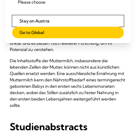
Please choose:
Mammadifferenzierungsbedingungen zu
Mammaepithelzelllinien zu differenzieren. Daneben finden
sich auch noch weitere Zelltypen in entsprechenden
Stay on Austria
Mikroumgebungen wie Knochenzellen, Hirnzellen,
Leberzellen, Betazellen der Bauchspeicheldrüse und
Go to Global
Herzzellen. Die Funktion der Stammzellen im Baby ist noch
unklar und es bedarf noch weiterer Forschung, um ihr
Potenzial zu verstehen.
Die Inhaltsstoffe der Muttermilch, insbesondere die
lebenden Zellen der Mutter, können nicht aus künstlichen
Quellen ersetzt werden. Eine ausschliessliche Ernährung mit
Muttermilch kann den Nährstoffbedarf eines termingerecht
geborenen Babys in den ersten sechs Lebensmonaten
decken, wobei das Stillen zusätzlich zu fester Nahrung in
den ersten beiden Lebensjahren weitergeführt werden
sollte.
Studienabstracts