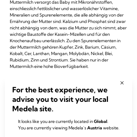
Muttermilch versorgt das Baby mit Mikronährstoffen,
einschliesslich fettlöslicher und wasserlöslicher Vitamine,
Mineralien und Spurenelemente, die alle abhängig von der
Ernährung der Mutter sind. Kalzium und Phosphat sind zwar
nicht abhängig von dem, was die Mutter zu sich nimmt, aber
wichtige Baustoffe der Kasein-Mizellen und für den
Knochenaufbau unerlässlich. Zu den Spurenelementen in
der Muttermilch gehören Kupfer, Zink, Barium, Cäsium,
Kobalt, Cer, Lanthan, Mangan, Molybdän, Nickel, Blei,
Rubidium, Zinn und Strontium. Sie haben nur in der
Muttermilch eine hohe Bioverfügbarkeit.
For the best experience, we
Zellen
advise you to visit your local
Muttermilch enthält lebende mütterliche Zellen, zu denen
Medela site.
Leukozyten aus dem Blut, Zellen des Brustepithels und
Zellfragmente gehören. Leukozyten schützen die Mutter
It looks like you are currently located in
Global
.
und haben ebenfalls eine immunschützende Funktion für
You are currently viewing Medela’s
Austria
website.
das Baby. Stammzellen wurden ebenfalls in der Muttermilch
ausgemacht. Sie besitzen das Potenzial, sich in vitro unter