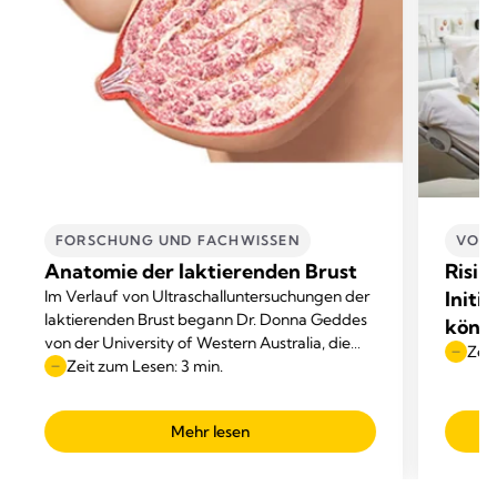
FORSCHUNG UND FACHWISSEN
VORT
Anatomie der laktierenden Brust
Risik
Im Verlauf von Ultraschalluntersuchungen der
Initi
laktierenden Brust begann Dr. Donna Geddes
könn
von der University of Western Australia, die
Zeit
anatomischen Darstellungen in den
Zeit zum Lesen: 3 min.
Lehrbüchern infrage zu stellen.
Mehr lesen