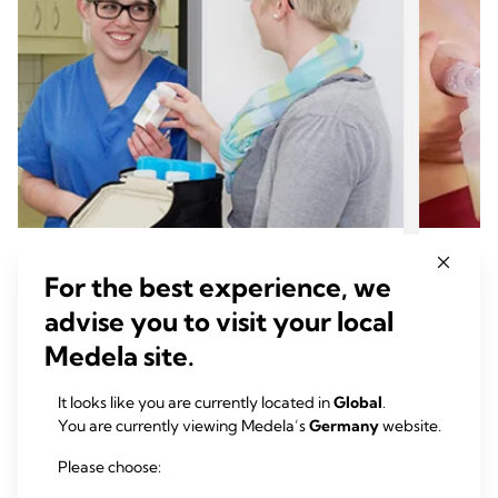
ABPUMPEN
ABP
For the best experience, we
Aufbewahren und Auftauen von
Abpu
advise you to visit your local
Muttermilch
Zeit
Medela site.
Frische Muttermilch enthält lebende Zellen von
der Mutter und sehr hohe Anteile an
Nährstoffen, Wachstumsfaktoren und vielen
It looks like you are currently located in
Global
.
anderen schützenden Inhaltsstoffen.
Zeit zum Lesen: 4 min.
You are currently viewing Medela’s
Germany
website.
Please choose:
Mehr lesen