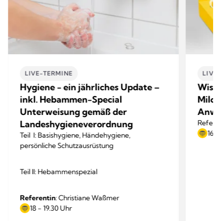
LIVE-TERMINE
LIVE
Hygiene - ein jährliches Update –
Wisse
inkl. Hebammen-Special
Milc
Unterweisung gemäß der
Anwe
Landeshygieneverordnung
Referen
16 -
Teil I: Basishygiene, Händehygiene,
persönliche Schutzausrüstung
Teil II: Hebammenspezial
Referentin
: Christiane Waßmer
18 - 19.30 Uhr