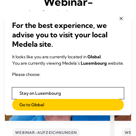
Webinar-
Aufzeichnungen
For the best experience, we
advise you to visit your local
Medela site.
It looks like you are currently located in
Global
.
You are currently viewing Medela’s
Luxembourg
website.
Please choose:
Stay on Luxembourg
Go to Global
WEBINAR-AUFZEICHNUNGEN
WEBI