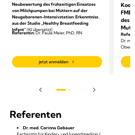
Neubewertung des frühzeitigen Einsatzes
Koope
von Milchpumpen bei Müttern auf der
FMBI
Neugeborenen-Intensivstation: Erkenntnisse
des S
aus der Studie „Healthy Breastfeeding
Mutt
Infant“
(KI übersetzt)
Referentin:
Dr. Paula Meier, PhD, RN
Refere
Dr. me
Oberärz
Leipzig
Gründu
jetzt anmelden
Initiati
Referenten
Dr. med. Corinna Gebauer
Fachärztin für Kinder- und Jugendmedizin /