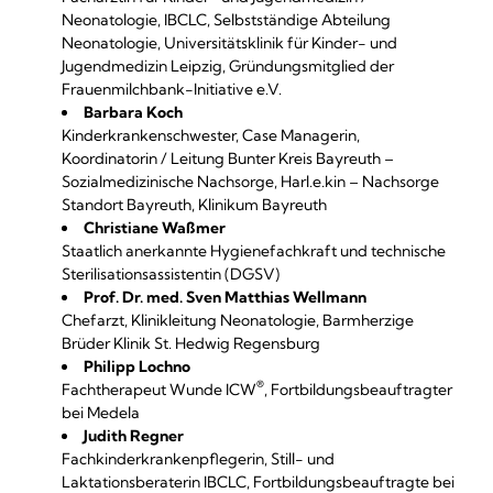
Neonatologie, IBCLC, Selbstständige Abteilung
Neonatologie, Universitätsklinik für Kinder- und
Jugendmedizin Leipzig, Gründungsmitglied der
Frauenmilchbank-Initiative e.V.
Barbara Koch
Kinderkrankenschwester, Case Managerin,
Koordinatorin / Leitung Bunter Kreis Bayreuth –
Sozialmedizinische Nachsorge, Harl.e.kin – Nachsorge
Standort Bayreuth, Klinikum Bayreuth
Christiane Waßmer
Staatlich anerkannte Hygienefachkraft und technische
Sterilisationsassistentin (DGSV)
Prof. Dr. med. Sven Matthias Wellmann
Chefarzt, Klinikleitung Neonatologie, Barmherzige
Brüder Klinik St. Hedwig Regensburg
Philipp Lochno
®
Fachtherapeut Wunde ICW
, Fortbildungsbeauftragter
bei Medela
Judith Regner
Fachkinderkrankenpflegerin, Still- und
Laktationsberaterin IBCLC, Fortbildungsbeauftragte bei