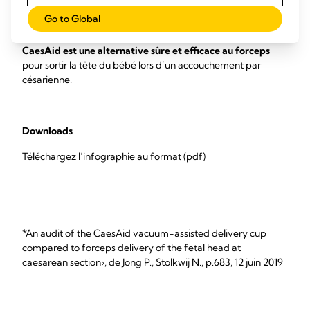
Go to Global
Les résultats de cette étude suggèrent que la
ventouse
CaesAid est une alternative sûre et efficace au forceps
pour sortir la tête du bébé lors d’un accouchement par
césarienne.
Downloads
Téléchargez l’infographie au format (pdf)
*An audit of the CaesAid vacuum-assisted delivery cup
compared to forceps delivery of the fetal head at
caesarean section›, de Jong P., Stolkwij N., p.683, 12 juin 2019