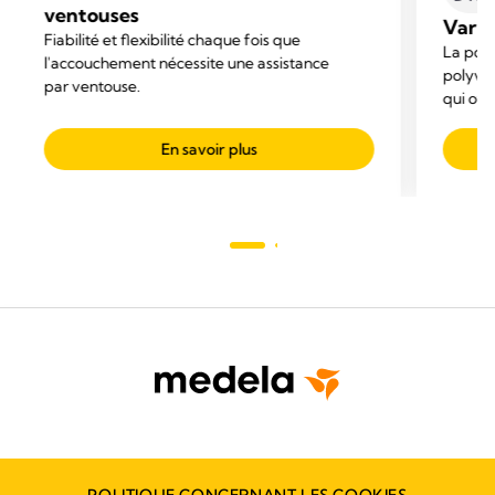
ventouses
Vario 
Fiabilité et flexibilité chaque fois que
La pomp
l'accouchement nécessite une assistance
polyval
par ventouse.
qui off
mobilit
En savoir plus