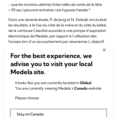
- que les incisions utérines (intervalles de sortie de la tête
> 90 sec.) peuvent entraîner une hypoxie fœtale.*
Dans une récente étude, P. de Jong et N. Stolwijk ont évalué
les résultats, à la fois du côté de la mère et du côté du bébé,
de la ventouse CaesAid associée à une pompe d’aspiration
électronique de Medela, par rapport à l’utilisation des
forceps lors d’un accouchement par césarienne. L’objectif
était d’évaluer si la ventouse CaesAid, par rapport au
forceps, diminue l’intervalle entre l’incision et
For the best experience, we
l’accouchement, et de documenter les complications péri-
advise you to visit your local
opératoires pour la mère et le nouveau-né.
Medela site.
It looks like you are currently located in
Global
.
You are currently viewing Medela’s
Canada
website.
Please choose:
Stay on Canada