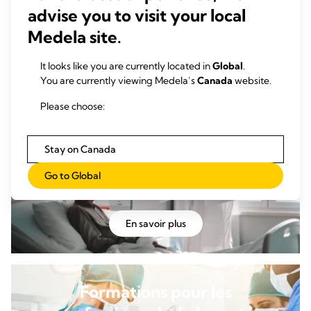
Publications cliniques
advise you to visit your local
Medela site.
La recherche est le fondement de la pratique clinique,
façonnant les progrès médicaux en matière de
It looks like you are currently located in
Global
.
traitements et de soins.
You are currently viewing Medela’s
Canada
website.
Please choose:
En savoir plus
Stay on Canada
Go to Global
Perspectives
En savoir plus
Formations pour les