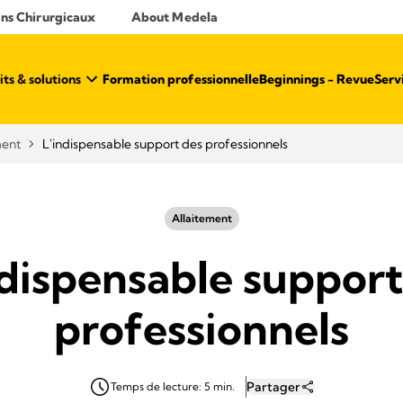
ins Chirurgicaux
About Medela
ts & solutions
Formation professionnelle
Beginnings - Revue
Serv
ment
L'indispensable support des professionnels
Allaitement
ndispensable support
professionnels
Partager
Temps de lecture: 5 min.