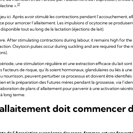
17
lactine ».
eu ici. Après avoir stimulé les contractions pendant l’accouchement, el
nce pour amorcer l’allaitement. Les impulsions d’ocytocine se produisen
 disponible tout au long de la lactation (éjections de lait).
e. After stimulating contractions during labour, it remains high for the 
ction. Oxytocin pulses occur during suckling and are required for the r
ons).
iode, une stimulation régulière et une extraction efficace du lait sont e
s facteurs de risque, qu’ils soient hormonaux, glandulaires ou liés à une
 du nourrisson, peuvent perturber ce processus et doivent être identifié
ien et la préparation des futures mères pendant la grossesse, via l’iden
’élaboration de plans d’allaitement pour parvenir à une activation sécrét
 à long terme.
l’allaitement doit commencer d
dente de l’Association européenne des sages-femmes, est une fervente