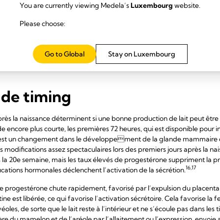
ceptibles d’arrêter l’all
You are currently viewing Medela’s
Luxembourg
website.
Please choose:
15
 semaines.
Go to Global
Stay on Luxembourg
 de timing
ès la naissance déterminent si une bonne production de lait peut être 
de encore plus courte, les premières 72 heures, qui est disponible pour ini
ue est un changement dans le développement de la glande mammaire qu
 modifications assez spectaculaires lors des premiers jours après la nai
la 20e semaine, mais les taux élevés de progestérone suppriment la prod
16,17
cations hormonales déclenchent l’activation de la sécrétion.
e progestérone chute rapidement, favorisé par l’expulsion du placenta.
ne est libérée, ce qui favorise l’activation sécrétoire. Cela favorise la 
véoles, de sorte que le lait reste à l’intérieur et ne s’écoule pas dans le
ère du mamelon et de l’aréole par l’allaitement ou l’expression, envoie