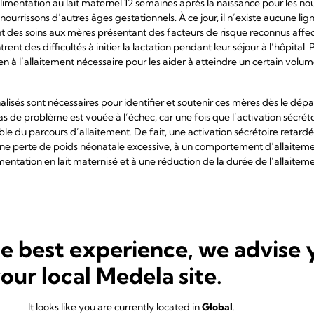
l’alimentation au lait maternel 12 semaines après la naissance pour les n
ourrissons d’autres âges gestationnels. À ce jour, il n’existe aucune lig
nt des soins aux mères présentant des facteurs de risque reconnus affe
trent des difficultés à initier la lactation pendant leur séjour à l’hôpita
en à l’allaitement nécessaire pour les aider à atteindre un certain volum
lisés sont nécessaires pour identifier et soutenir ces mères dès le dép
as de problème est vouée à l’échec, car une fois que l’activation sécréto
le du parcours d’allaitement. De fait, une activation sécrétoire retard
ne perte de poids néonatale excessive, à un comportement d’allaitemen
ntation en lait maternisé et à une réduction de la durée de l’allaiteme
ttentisme n’est pas de mi
he best experience, we advise 
mes dont l’activation sé
your local Medela site.
 retardée sont 60 % plus
It looks like you are currently located in
Global
.