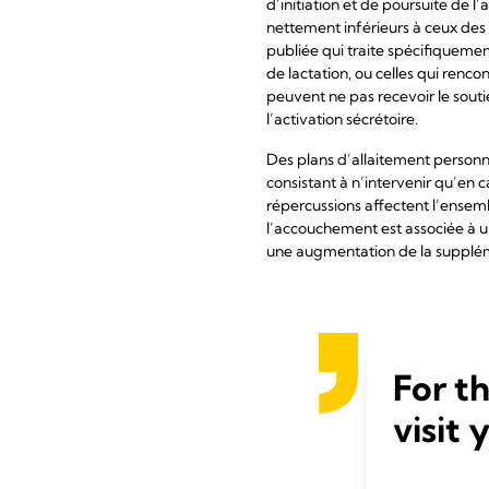
d’initiation et de poursuite de 
nettement inférieurs à ceux des n
publiée qui traite spécifiqueme
de lactation, ou celles qui rencon
peuvent ne pas recevoir le souti
l’activation sécrétoire.
Des plans d’allaitement personna
consistant à n’intervenir qu’en c
répercussions affectent l’ensemb
l’accouchement est associée à u
une augmentation de la suppléme
L’a
For t
fem
visit 
est