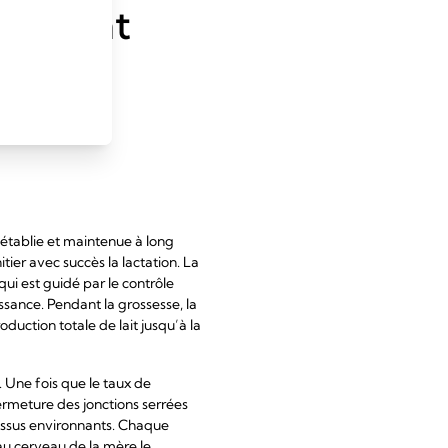
aitement
établie et maintenue à long
tier avec succès la lactation. La
i est guidé par le contrôle
ssance. Pendant la grossesse, la
uction totale de lait jusqu’à la
 Une fois que le taux de
fermeture des jonctions serrées
s tissus environnants. Chaque
 au cerveau de la mère le