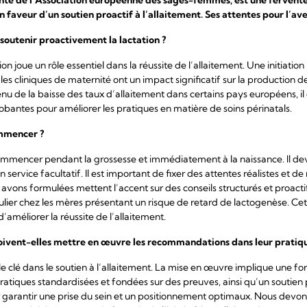
n faveur d’un soutien proactif à l’allaitement. Ses attentes pour l’aven
 soutenir proactivement la lactation ?
ion joue un rôle essentiel dans la réussite de l’allaitement. Une initiati
les cliniques de maternité ont un impact significatif sur la production de 
 de la baisse des taux d’allaitement dans certains pays européens, il 
bantes pour améliorer les pratiques en matière de soins périnatals.
ommencer ?
commencer pendant la grossesse et immédiatement à la naissance. Il devr
n service facultatif. Il est important de fixer des attentes réalistes et
ons formulées mettent l’accent sur des conseils structurés et proacti
culier chez les mères présentant un risque de retard de lactogenèse. C
d’améliorer la réussite de l’allaitement.
vent-elles mettre en œuvre les recommandations dans leur pratiqu
 clé dans le soutien à l’allaitement. La mise en œuvre implique une fo
pratiques standardisées et fondées sur des preuves, ainsi qu’un soutien
r garantir une prise du sein et un positionnement optimaux. Nous devons