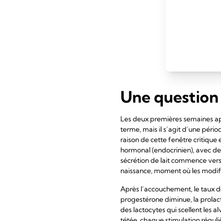
sus
à 4
Une question
Les deux premières semaines apr
terme, mais il s’agit d’une pério
raison de cette fenêtre critiq
hormonal (endocrinien), avec des
sécrétion de lait commence vers 
naissance, moment où les modifi
Après l’accouchement, le taux d
progestérone diminue, la prolacti
des lactocytes qui scellent les al
tétée, chaque stimulation réguli