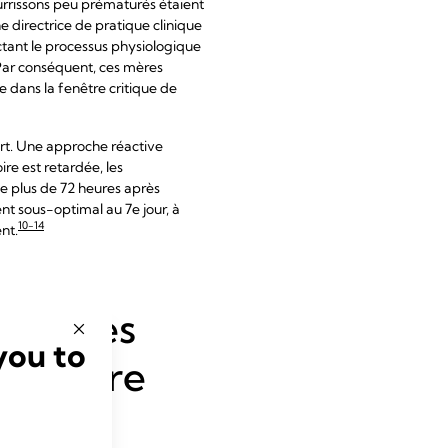
ourrissons peu prématurés étaient
ne directrice de pratique clinique
ctant le processus physiologique
l. Par conséquent, ces mères
e dans la fenêtre critique de
art. Une approche réactive
ire est retardée, les
ée plus de 72 heures après
t sous-optimal au 7e jour, à
10-14
nt.
se ! Les
you to
crétoire