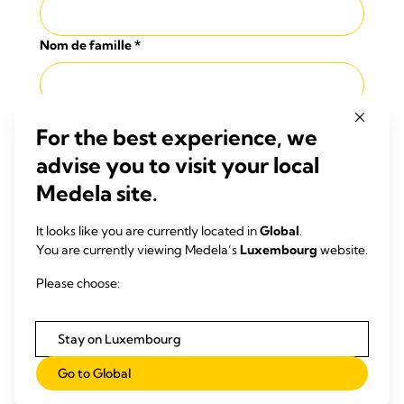
Nom de famille
*
Adresse
*
For the best experience, we
advise you to visit your local
Medela site.
Code postal
*
It looks like you are currently located in
Global
.
You are currently viewing Medela’s
Luxembourg
website.
Ville
*
Please choose:
Pays
*
Stay on Luxembourg
Choisissez un pays
Go to Global
Numéro de téléphone