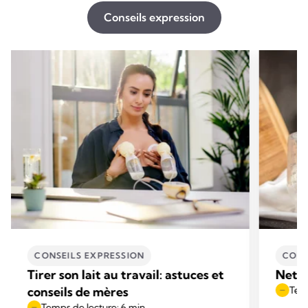
Conseils expression
CONSEILS EXPRESSION
CONS
Tirer son lait au travail: astuces et
Netto
conseils de mères
Temp
Temps de lecture: 6 min.