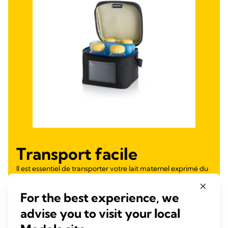
Transport facile
Il est essentiel de transporter votre lait maternel exprimé du
bureau au congélateur de la maison ou au réfrigérateur de
la crèche sans rompre la chaîne du froid.
For the best experience, we
Notre sac isotherme pratique fait le travail sans faute :
advise you to visit your local
Pour jusqu’à quatre bouteilles (incluses)