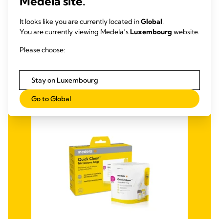
Medela site.
Avec un bloc réfrigérant profilé spécialement conçu
It looks like you are currently located in
Global
.
En savoir plus sur notre sac isotherme
You are currently viewing Medela’s
Luxembourg
website.
Please choose:
Stay on Luxembourg
Go to Global