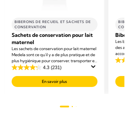
BIBERONS DE RECUEIL ET SACHETS DE
BIBE
CONSERVATION​
CONS
Sachets de conservation pour lait
Biber
maternel
Les bib
des acc
Les sachets de conservation pour lait maternel
accomp
Medela sont ce qu'il y a de plus pratique et de
d'allai
plus hygiénique pour conserver, transporter et
4.0
réchauffer le lait maternel.
4.3
(231)
out
4.3
of
out
En savoir plus
5
of
stars.
5
205
stars.
revie
231
reviews