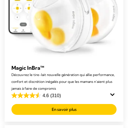
Magic InBra™
Découvrez le tire-lait nouvelle génération qui allie performance,
confort et discrétion inégalés pour que les mamans n’aient plus
jamais à faire de compromis
4.6
(310)
4.6
out
En savoir plus
of
5
stars.