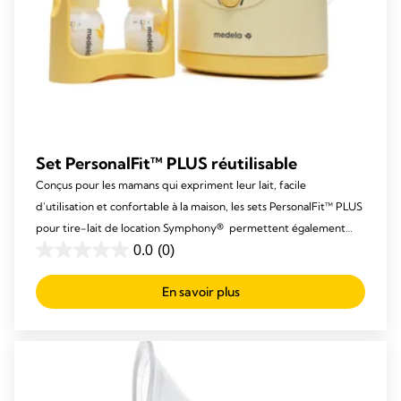
Set PersonalFit™ PLUS réutilisable
Conçus pour les mamans qui expriment leur lait, facile
d'utilisation et confortable à la maison, les sets PersonalFit™ PLUS
pour tire-lait de location Symphony® permettent également
d'exprimer davantage de lait dans le même laps de temps2 que
0.0
(0)
0.0
les sets standard.
out
En savoir plus
of
5
stars.