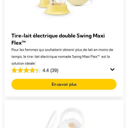
Tire-lait électrique double Swing Maxi
Flex™
Pour les femmes qui souhaitent obtenir plus de lait en moins de
temps, le tire-lait électrique nomade Swing Maxi Flex™ est la
solution idéale!
4.4
(39)
4.4
out
En savoir plus
of
5
stars.
39
reviews