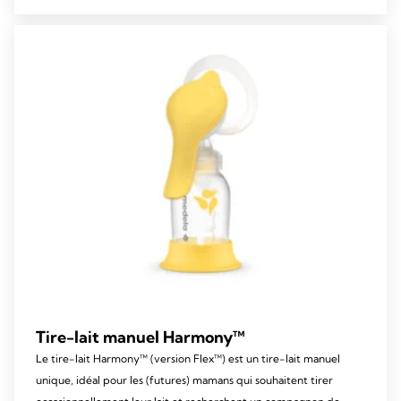
5
stars.
315
reviews
Tire-lait manuel Harmony™
Le tire-lait Harmony™ (version Flex™) est un tire-lait manuel
unique, idéal pour les (futures) mamans qui souhaitent tirer