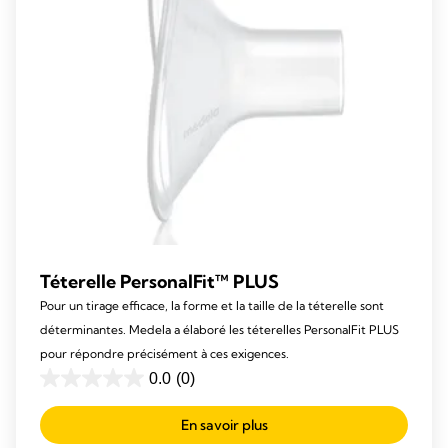
Téterelle PersonalFit™ PLUS
Pour un tirage efficace, la forme et la taille de la téterelle sont
déterminantes. Medela a élaboré les téterelles PersonalFit PLUS
pour répondre précisément à ces exigences.
0.0
(0)
0.0
out
En savoir plus
of