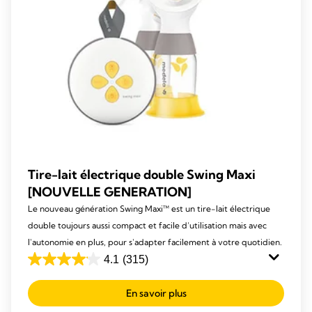
Tire-lait électrique double Swing Maxi
[NOUVELLE GENERATION]
Le nouveau génération Swing Maxi™ est un tire-lait électrique
double toujours aussi compact et facile d’utilisation mais avec
l'autonomie en plus, pour s'adapter facilement à votre quotidien.
4.1
(315)
4.1
out
En savoir plus
of