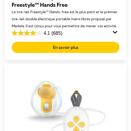
Freestyle™ Hands Free
Le tire-lait Freestyle™ Hands-free est le plus petit et le premier
tire-lait double électrique portable mains libres proposé par
Medela. Il est conçu pour vous permettre de mener vos activités
tout en exprimant votre lait.
4.1
(685)
4.1
out
En savoir plus
of
5
stars.
685
reviews