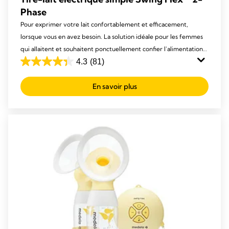
Phase
Pour exprimer votre lait confortablement et efficacement,
lorsque vous en avez besoin. La solution idéale pour les femmes
qui allaitent et souhaitent ponctuellement confier l'alimentation
de leur bébé à leur partenaire, partir à un rendez-vous ou, tout
4.3
(81)
4.3
simplement, faire une pause.
out
En savoir plus
of
5
stars.
81
reviews