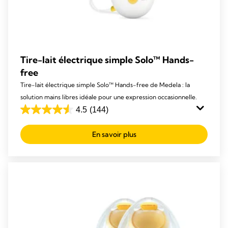
Tire-lait électrique simple Solo™ Hands-
free
Tire-lait électrique simple Solo™ Hands-free de Medela : la
solution mains libres idéale pour une expression occasionnelle.
4.5
(144)
4.5
out
En savoir plus
of
5
stars.
144
reviews