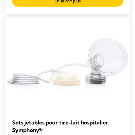
En savoir plus
of
5
stars.
57
reviews
Sets jetables pour tire-lait hospitalier
Symphony®