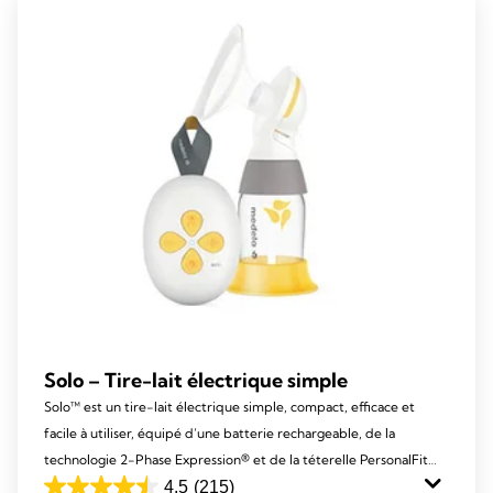
stars.
209
reviews
Solo – Tire-lait électrique simple
Solo™ est un tire-lait électrique simple, compact, efficace et
facile à utiliser, équipé d’une batterie rechargeable, de la
technologie 2-Phase Expression® et de la téterelle PersonalFit
Flex™.
4.5
(215)