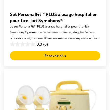
Set PersonalFit™ PLUS à usage hospitalier
pour tire-lait Symphony®
Le set PersonalFit™ PLUS à usage hospitalier pour tire-lait
Symphony® permet un retraitement plus rapide, plus facile et
plus rationalisé, tout en offrant aux mamans une expression plus
confortable et plus efficace.
0.0
(0)
0.0
out
En savoir plus
of
5
stars.