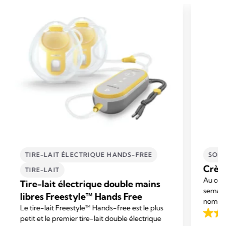
TIRE-LAIT ÉLECTRIQUE HANDS-FREE
SOIN
Crème
TIRE-LAIT
Au cour
Tire-lait électrique double mains
semaine
libres Freestyle™ Hands Free
nombre
Le tire-lait Freestyle™ Hands-free est le plus
endolor
4.6
petit et le premier tire-lait double électrique