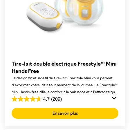
Tire-lait double électrique Freestyle™ Mini
Hands Free
Le design fin et sans fil du tire-lait Freestyle Mini vous permet
d’exprimer votre lait à tout moment de la journée. Le Freestyle™
Mini Hands-free allie le confort à la puissance et à l’efficacité que
vous attendez de Medela.
4.7
(209)
4.7
out
En savoir plus
of
5