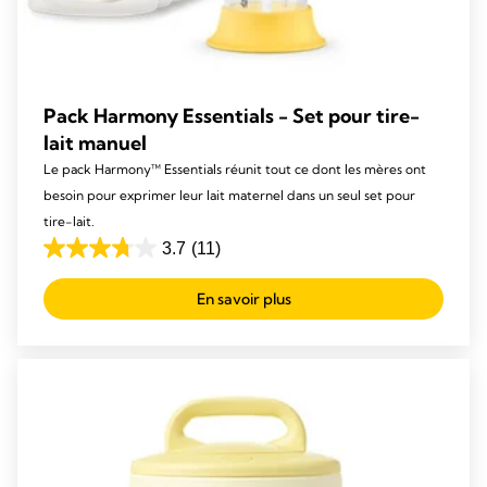
Pack Harmony Essentials - Set pour tire-
lait manuel
Le pack Harmony™ Essentials réunit tout ce dont les mères ont
besoin pour exprimer leur lait maternel dans un seul set pour
tire-lait.
3.7
(11)
3.7
out
En savoir plus
of
5
stars.
11
reviews