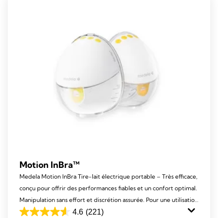
310
reviews
Motion InBra™
Medela Motion InBra Tire-lait électrique portable – Très efficace,
conçu pour offrir des performances fiables et un confort optimal.
Manipulation sans effort et discrétion assurée. Pour une utilisation
quotidienne à la maison, au travail ou en déplacement.
4.6
(221)
4.6