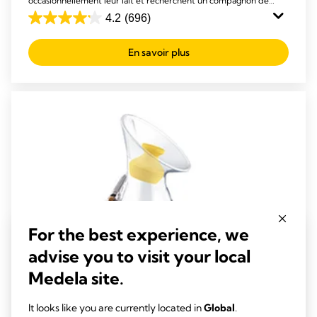
occasionnellement leur lait et recherchent un compagnon de
voyage léger.
4.2
(696)
4.2
out
En savoir plus
of
5
stars.
696
reviews
For the best experience, we
advise you to visit your local
Medela site.
It looks like you are currently located in
Global
.