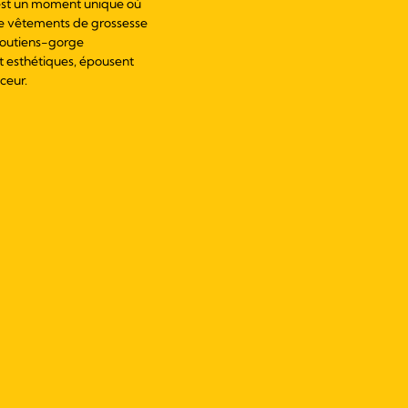
c'est un moment unique où
e vêtements de grossesse
soutiens-gorge
nt esthétiques, épousent
ceur.