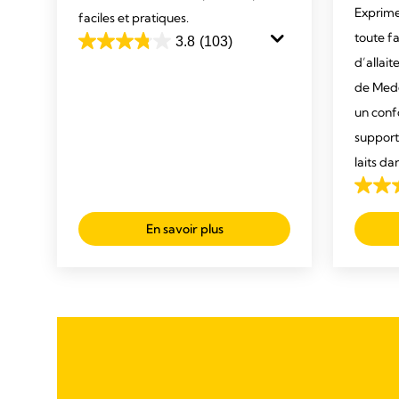
Exprimez
faciles et pratiques.
toute fa
3.8
(103)
3.8
d’allai
out
de Mede
of
un confo
5
stars.
support 
103
laits da
reviews
4.2
out
En savoir plus
of
5
stars.
52
review