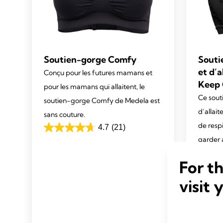
Soutien-gorge Comfy
Souti
et d’
Conçu pour les futures mamans et
Keep 
pour les mamans qui allaitent, le
Ce sout
soutien-gorge Comfy de Medela est
d’allai
sans couture.
de resp
4.7
(21)
4.7
garder 
out
technol
of
For t
vous aid
5
stars.
visit 
tempéra
21
vous as
reviews
4.2