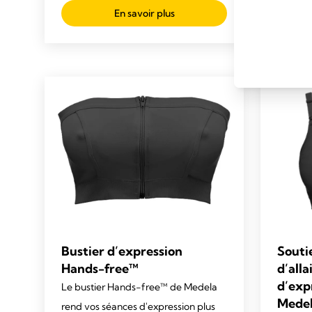
out
En savoir plus
of
5
stars.
136
review
Bustier d’expression
Souti
Hands-free™
d’all
d’exp
Le bustier Hands-free™ de Medela
Mede
rend vos séances d'expression plus