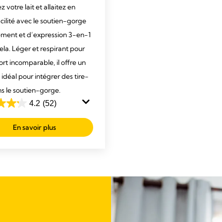
 votre lait et allaitez en
cilité avec le soutien-gorge
tement et d’expression 3-en-1
la. Léger et respirant pour
rt incomparable, il offre un
idéal pour intégrer des tire-
ns le soutien-gorge.
4.2
(52)
En savoir plus
s