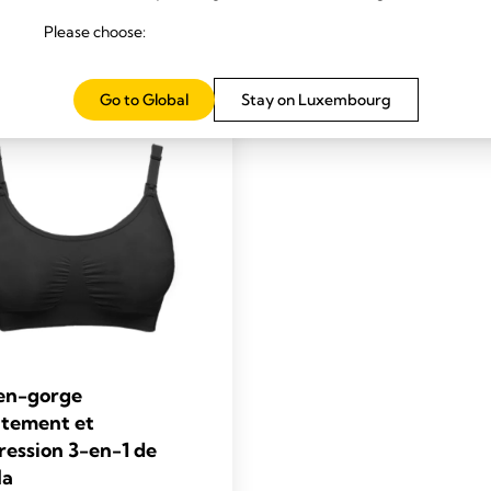
129
En savoir plus
En savoir plus
Please choose:
reviews
Go to Global
Stay on Luxembourg
s
en-gorge
aitement et
ression 3-en-1 de
la