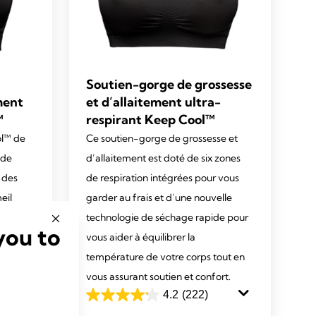
Soutien-gorge de grossesse
ment
et d’allaitement ultra-
™
respirant Keep Cool™
ol™ de
Ce soutien-gorge de grossesse et
 de
d’allaitement est doté de six zones
 des
de respiration intégrées pour vous
eil
garder au frais et d’une nouvelle
technologie de séchage rapide pour
you to
vous aider à équilibrer la
température de votre corps tout en
vous assurant soutien et confort.
4.2
(222)
4.2