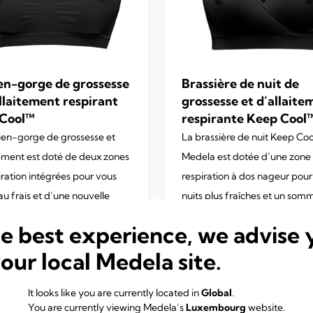
en-gorge de grossesse
Brassière de nuit de
allaitement respirant
grossesse et d’allaite
Cool™
respirante Keep Cool
ien-gorge de grossesse et
La brassière de nuit Keep Co
tement est doté de deux zones
Medela est dotée d’une zone
iration intégrées pour vous
respiration à dos nageur pour
au frais et d’une nouvelle
nuits plus fraîches et un somm
ogie de séchage rapide pour
réparateur et confortable.
he best experience, we advise 
4.6
(129)
er à équilibrer la
4.6
your local Medela site.
ture de votre corps tout en
out
surant soutien et confort.
of
5
4.2
(136)
It looks like you are currently located in
Global
.
You are currently viewing Medela’s
stars.
Luxembourg
website.