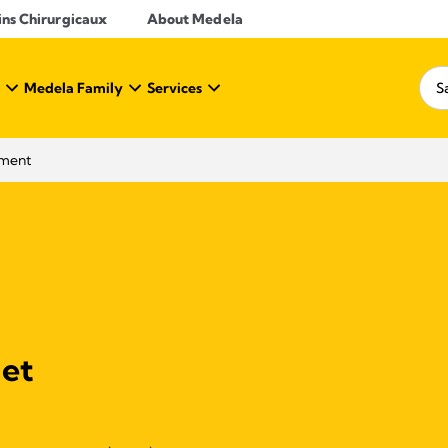
ins Chirurgicaux
About Medela
Medela Family
Services
ement
 et