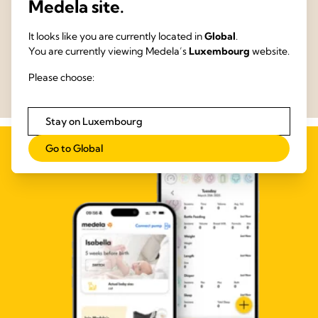
Medela site.
Au cours des 60 dernières années, notre société s'est consacrée à
la science pour rendre simple, intuitive et efficace la forme la plus
It looks like you are currently located in
Global
.
délicate de soins.
You are currently viewing Medela’s
Luxembourg
website.
En savoir plus
Please choose:
Stay on Luxembourg
Go to Global