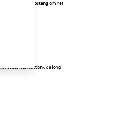
ef is voor de verlostang
om het
 at caesarean section›, de Jong