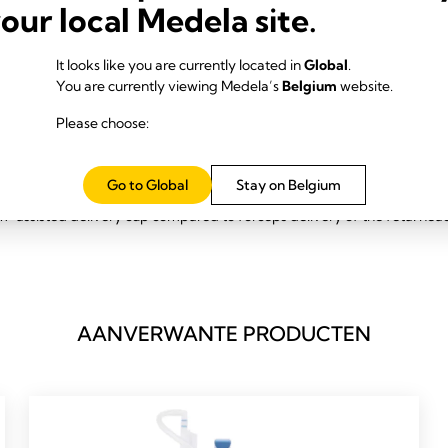
your local Medela site.
ijzen erop dat de
CaesAid vacuümcup een veilig en efficiënt alternati
 uitvoeren van een keizersnede geboren te laten worden.
It looks like you are currently located in
Global
.
You are currently viewing Medela’s
Belgium
website.
Please choose:
 (pdf)
Go to Global
Stay on Belgium
-assisted delivery cup compared to forceps delivery of the fetal head
AANVERWANTE PRODUCTEN