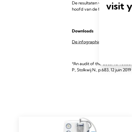
visit 
De resultaten van deze studie w
hoofd van de foetus tijdens het
Downloads
De infographic pdf downloaden
*An audit of the CaesAid vacuum
P., Stolkwij N., p.683, 12 juin 2019