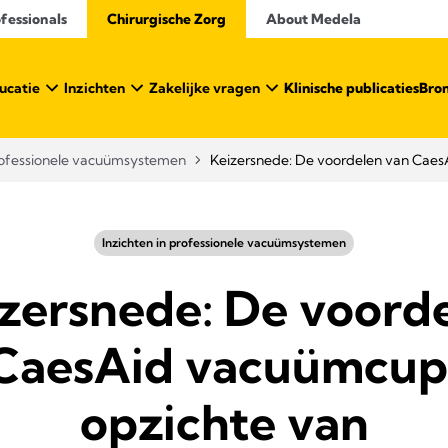
essionals​
Chirurgische Zorg
About Medela
ucatie
Inzichten
Zakelijke vragen
Klinische publicaties
Bro
professionele vacuümsystemen
Keizersnede: De voordelen van Caes
Inzichten in professionele vacuümsystemen​
zersnede: De voord
CaesAid vacuümcup
opzichte van