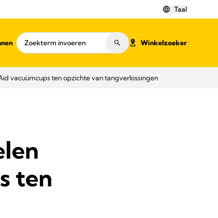
Taal
nnen
Winkelzoeker
Aid vacuümcups ten opzichte van tangverlossingen
elen
s ten