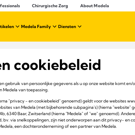
essionals​
Chirurgische Zorg
About Medela
tikelen
Medela Family
Diensten
en cookiebeleid
 gebruik van persoonlijke gegevens als u op onze website komt en/of 
an Medela van toepassing.
hierna "privacy - en cookiebeleid" genoemd) geldt voor de websites
bsites van Medela (met bijbehorende subpagina's) (hierna "website"
4b, 6340 Baar, Zwitserland (hierna "Medela" of "we" genoemd). Andere w
, bv. via snelkoppelingen, zijn niet onderworpen aan dit privacy- en co
Medela, een dochteronderneming of een partner van Medela.