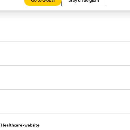
Go to Global
Stay on Belgium
ze Healthcare-website