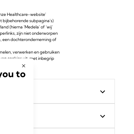
onze Healthcare-website'
 bijbehorende subpagina's)
nd (hierna 'Medela' of 'wij'
perlinks, zijn niet onderworpen
la, een dochteronderneming of
amelen, verwerken en gebruiken
an cookies uit, met inbegrip
you to