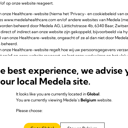
of op onze website reageert.
n onze Healthcare-website (hierna het 'Privacy- en cookiebeleid van 
es www.medelahealthcare.com en/of andere websites van Medela (met
worden beheerd door Medela AG, Lättichstrasse 4b, 6340 Baar, Zwitserla
irect of indirect aan onze website zijn gekoppeld, bijvoorbeeld via hy
id van onze Healthcare-website, ongeacht of ze al dan niet door Mede
 beheerd.
an onze Healthcare-website regelt hoe wij uw persoonsgegevens verz
en/of op onze website reageert, en legt onze werkwijzen op het vlak v
ebruiken en hoe u deze kunt beheren.
he best experience, we advise 
e Healthcare-website, laatst herzien op 01 juli 2023.
your local Medela site.
onsgegevens
It looks like you are currently located in
Global
.
You are currently viewing Medela’s
Belgium
website.
Please choose: