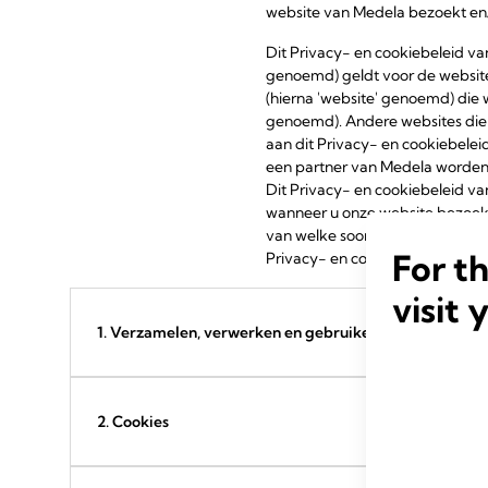
website van Medela bezoekt en/
Dit Privacy- en cookiebeleid va
genoemd) geldt voor de websit
(hierna 'website' genoemd) die 
genoemd). Andere websites die d
aan dit Privacy- en cookiebele
een partner van Medela worden
Dit Privacy- en cookiebeleid v
wanneer u onze website bezoekt 
van welke soorten cookies wij g
For t
Privacy- en cookiebeleid van onz
visit 
1. Verzamelen, verwerken en gebruiken van uw perso
2. Cookies