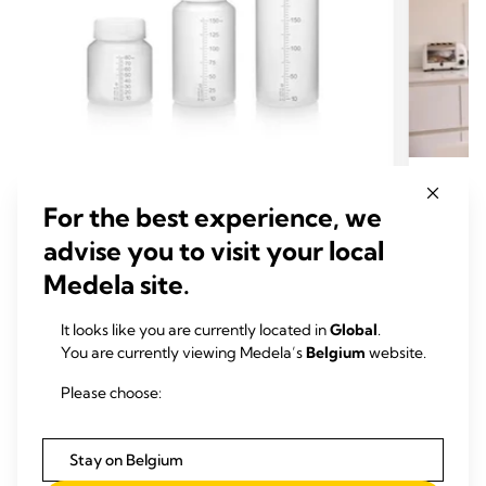
ALLEEN VOOR ZIEKENHUIZEN
ALLE
For the best experience, we
MOEDERMELKFLESJES EN -
MOED
advise you to visit your local
BEWAARZAKJES
BEWA
Medela site.
Moedermelkfles voor eenmalig
gebruik en colostrumcontainer
It looks like you are currently located in
Global
.
De moedermelkflessen voor eenmalig gebruik
You are currently viewing Medela’s
Belgium
website.
en colostrumcontainer van Medela kunnen na
het uitpakken direct worden gebruikt.
Please choose:
Meer lezen
Stay on Belgium