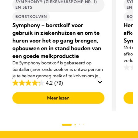
SYMPHONY® (ZIEKENHUISPOMP NR. 1)
SYMP
EN SETS
EN S
BORSTKOLVEN
BORS
Symphony – borstkolf voor
Herbr
gebruik in ziekenhuizen en om te
afkol
huren voor het op gang brengen,
Symp
opbouwen en in stand houden van
Met de
afkolf
een goede melkproductie
verloo
De Symphony borstkolf is gebaseerd op
gebruik
tientallen jaren onderzoek en is ontworpen om
0.0
gestroo
je te helpen genoeg melk af te kolven om je
van
baby volledig met moedermelk te voeden.
4.2
(79)
de
4.2
5
van
Meer lezen
sterre
de
5
sterren.
79
beoordelingen