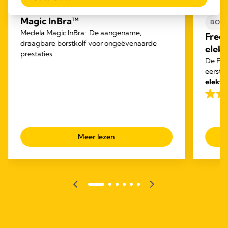
INBRA ELEKTRISCHE
BORSTKOLVEN
HAND
Magic InBra™
BOR
Medela Magic InBra: De aangename,
Free
draagbare borstkolf voor ongeëvenaarde
elekt
prestaties
De Fre
eerste
elektr
ontwor
4.2
andere 
van
de
5
Meer lezen
sterre
839
beoor