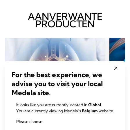
AANVERWANTE
PRODUCTEN
For the best experience, we
advise you to visit your local
Medela site.
It looks like you are currently located in
Global
.
You are currently viewing Medela’s
Belgium
website.
Please choose:
THORAXDRAINAGE LONGEN
THOR