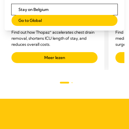
CARDIOTHORACALE DRAINAGE
CARD
Stay on Belgium
Thopaz+ digital chest drainage and
Thopa
monitoring system* for use after
monit
Go to Global
thoracic surgery and interventions
cardi
+
Find out how Thopaz
accelerates chest drain
Find o
removal, shortens ICU length of stay, and
mediast
reduces overall costs.
surgery
related
Meer lezen