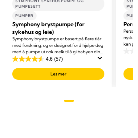
SYMPHONY SYKEHUSPUMPE OG
SYMP
PUMPESETT
PUMP
PUMPER
PUM
Symphony brystpumpe (for
Perso
sykehus og leie)
Persona
nyskape
Symphony brystpumpe er basert på flere tiår
kan pu
med forskning, og er designet for å hjelpe deg
med å pumpe ut nok melk til å gi babyen din
0.0
et brystmelkbasert kosthold.
4.6
(57)
out
4.6
of
out
Les mer
5
of
stars.
5
stars.
57
reviews