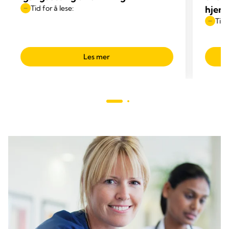
Tid for å lese:
hjem
Tid 
Les mer