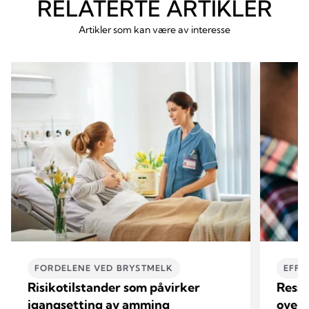
RELATERTE ARTIKLER
Artikler som kan være av interesse
FORDELENE VED BRYSTMELK
EFFE
Risikotilstander som påvirker
Ressu
igangsetting av amming
overg