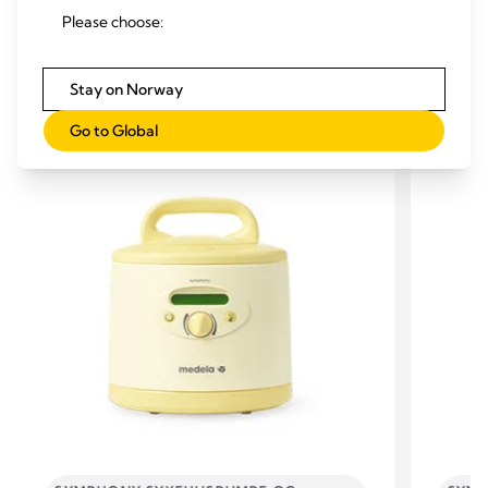
Please choose:
Stay on Norway
RELATERTE PRODUKTER
Go to Global