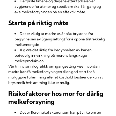
De første timene og dagene etter fødselen er
avgjørende for at mor og spedbarn skal få i gang og
øke melkeforsyningen på en effektiv måte.
Starte på riktig måte
Det er viktig at mødre «slår på» brystene fra
begynnelsen av (igangsetting) for å oppnå tilstrekkelig
melkemengde
Å gjøre det riktig fra begynnelsen av har en
betydelig innvirkning på morens langsiktige
melkeproduksjon
Vår trinnvise infografikk om
igangsetting
viser hvordan
mødre kan få melkeforsyningen til en god start for å
muliggjøre fullamming eller et kosthold bestående kun av
brystmelk hvis amming ikke er mulig.
Risikofaktorer hos mor for dårlig
melkeforsyning
Det er flere risikofaktorer som kan påvirke om en