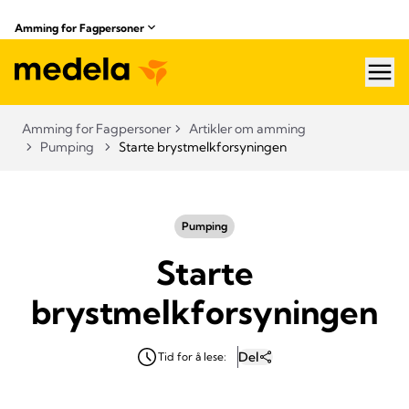
Amming for Fagpersoner
hea
Amming for Fagpersoner
Artikler om amming
Pumping
Starte brystmelkforsyningen
Pumping
Starte
brystmelkforsyningen
Del
Tid for å lese: