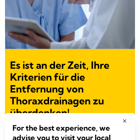
Es ist an der Zeit, Ihre
Kriterien für die
Entfernung von
Thoraxdrainagen zu
überdenken!
+
Thopaz
unterstützt den Trend zu minimalem oder gar
For the best experience, we
keinem routinemäßigen Einsatz von Thoraxdrainagen,
selbst bei größeren Lungenoperationen, um eine
advise you to visit your local