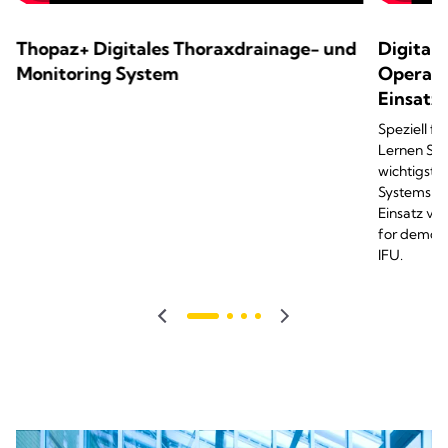
Thopaz+ Digitales Thoraxdrainage- und
Digital
Monitoring System
Operatio
Einsatz
Speziell fü
Lernen Sie
wichtigste
Systems Th
Einsatz vo
for demons
IFU.