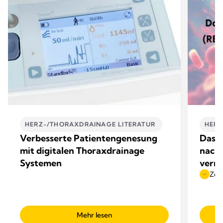
HERZ-/THORAXDRAINAGE LITERATUR ​
HERZ
Verbesserte Patientengenesung
Das R
mit digitalen Thoraxdrainage
nach 
Systemen
verm
Zeit
Mehr lesen