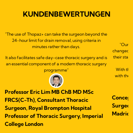
KUNDENBEWERTUNGEN
"The use of Thopaz+ can take the surgeon beyond the
24-hour limit for drain removal, using criteria in
"Our e
minutes rather than days.
changed ou
their statu
It also facilitates safe day-case thoracic surgery and is
an essential component of a modern thoracic surgery
With this
programme"
with the 
Professor Eric Lim MB ChB MD MSc
Concepc
FRCS(C-Th), Consultant Thoracic
Surgeon.
Surgeon, Royal Brompton Hospital
Madrid,
Professor of Thoracic Surgery, Imperial
College London