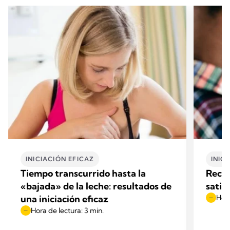
INICIACIÓN EFICAZ
INIC
Tiempo transcurrido hasta la
Recur
«bajada» de la leche: resultados de
satis
una iniciación eficaz
Hora
Hora de lectura: 3 min.