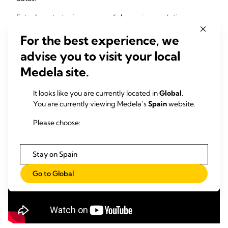
Entre las estrategias para medir las mejores prácticas se
incluyen la auditoría de los registro médicos de madres y
For the best experience, we
bebés
advise you to visit your local
si se ha mantenido una conversación antes del parto
sobre la lactancia y la ciencia de la LPM para los bebés
Medela site.
hospitalizados en la UCIN
si se ha mantenido una conversación después del
It looks like you are currently located in
Global
.
parto sobre la lactancia y la ciencia de la LPM para los
You are currently viewing Medela’s
Spain
website.
bebés hospitalizados en la UCIN
Please choose:
Stay on Spain
Go to Global