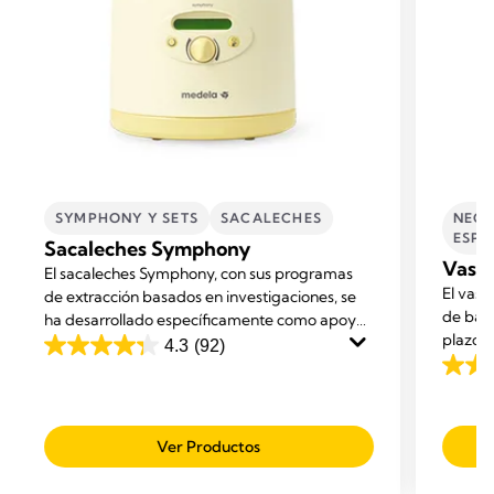
SYMPHONY Y SETS
SACALECHES
NECE
ESPE
Sacaleches Symphony
Vasit
El sacaleches Symphony, con sus programas
El vasi
de extracción basados en investigaciones, se
de bajo
ha desarrollado específicamente como apoyo
plazo c
para las madres durante el periodo de
4.3
(92)
4.3
medica
lactancia: ayuda a iniciar, generar y mantener
3.5
de
no cont
un suministro de leche adecuado.
de
5
5
estrellas.
Ver Productos
estrell
92
4
reseñas