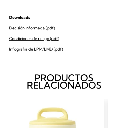
Downloads
Decisión informada (pdf)
Condiciones de riesgo (pdf)
Infografía de LPM/LMD (pdf)
PRODUCTOS
RELACIONADOS