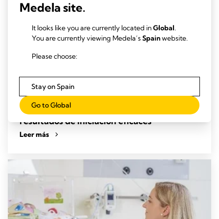
Medela site.
It looks like you are currently located in
Global
.
You are currently viewing Medela’s
Spain
website.
Please choose:
Stay on Spain
INICIACIÓN EFICAZ
Go to Global
Dosis de leche de la propia madre (LPM):
resultados de iniciación eficaces
Leer más