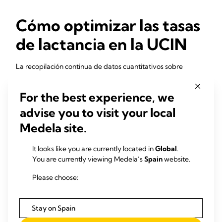
Cómo optimizar las tasas
de lactancia en la UCIN
La recopilación continua de datos cuantitativos sobre
lactancia específicos de cada UCIN tras el alta hospitalaria
permite a los profesionales sanitarios centrarse en la LPM:
For the best experience, we
Unas tasas bajas de lactancia / LPM exclusiva en el
advise you to visit your local
momento del alta y en momentos posteriores pueden
Medela site.
indicar una atención deficiente durante la estancia en
2
el hospital
y ayudar al grupo de trabajo a hablar sobre las
5
áreas de mejora y aplicar cambios en las prácticas.
It looks like you are currently located in
Global
.
You are currently viewing Medela’s
Spain
website.
proporcionar un apoyo proactivo y continuo a
5
la lactancia
Please choose:
auditar las intervenciones hospitalarias para ayudar a
las madres de la UCIN a:
Stay on Spain
iniciar, generar y mantener de forma eficaz el