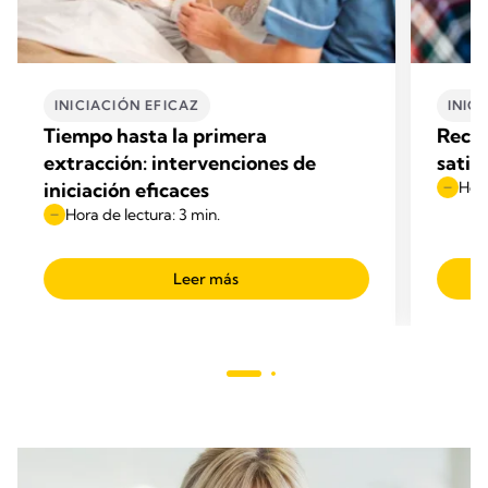
INICIACIÓN EFICAZ
INIC
Tiempo hasta la primera
Recur
extracción: intervenciones de
satis
iniciación eficaces
Hora
Hora de lectura: 3 min.
Leer más