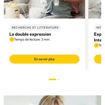
RECHERCHE ET LITTÉRATURE
INTE
La double expression
Expre
Temps de lecture: 3 min.
Inter
Temp
En savoir plus