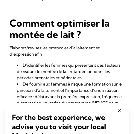
Comment optimiser la
montée de lait ?
Élaborez/révisez les protocoles d’allaitement et
d’expression afin
D’identifier les femmes qui présentent des facteurs
de risque de montée de lait retardée pendant les
périodes prénatales et périnatales
De fournir aux femmes à risque une formation sur le
parcours d'allaitement et l’importance d’une initiation
efficace : délai avant la première expression, fréquence
d’expression, utilisation du programme INITIATE pour
tire-lait, double expression et téterelles correctement
For the best experience, we
ajustées.
De mettre en œuvre et d'aider les mères à
advise you to visit your local
exprimer le lait rapidement dans les 3 heures qui