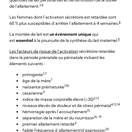
quantités de lait persistantes et de diminution de la durée
3,8
de l'allaitement.
Les femmes dont l’activation sécrétoire est retardée sont
8
60 % plus susceptibles d’arrêter l’allaitement à 4 semaines.
La montée de lait est
un événement unique
qui
9
est
essentiel
à la poursuite de la synthèse du lait maternel.
Les facteurs de risque de l’activation
sécrétoire retardée
dans la période prénatale ou périnatale incluent les
éléments suivants :
3,7
primigeste
7
âge de la mère
7,10
naissance prématurée
11
césarienne
3,12
indice de masse corporelle élevé (>30)
4,13,14
niveaux élevés de douleur et de stress périnatal
15
hémorragie après l’accouchement
16-19
séparation de la mère et du nourrisson
4
premier allaitement retardé
7,8
faible fréquence d’allaitement/d’expression