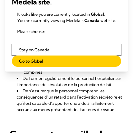
Medela site.
20,21
suivent l’accouchement
20,21
exprimer le lait 8 fois ou plus par 24 heures
It looks like you are currently located in
Global
.
stimuler et exprimer le lait avec le programme
You are currently viewing Medela’s
Canada
website.
6,22,23
INITIATE pour tire-lait
De fournir aux mères un journal d’expression pour
Please choose:
suivre
les expressions et les quantités quotidiennes de
Stay on Canada
lait
le début de l’activation sécrétoire – indiqué par 3
Go to Global
expressions consécutives > 20 ml des deux seins
combinés
De former régulièrement le personnel hospitalier sur
l’importance de l’évolution de la production de lait
De s’assurer que le personnel comprend les
conséquences d’un retard dans l’activation sécrétoire et
qu’il est capable d’apporter une aide à l'allaitement
accrue aux mères présentant des facteurs de risque