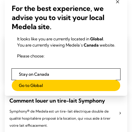
For the best experience, we
Liens utiles
advise you to visit your local
Medela site.
It looks like you are currently located in
Global
.
You are currently viewing Medela’s
Canada
website.
Medela Symphony® Hub
Please choose:
Le Symphony® Hub de Medela offre un système de soutien
pratique pour les mères et un véritable gain de temps pour les
professionnels de la santé.
Stay on Canada
Go to Global
Comment louer un tire-lait Symphony
Symphony® de Medela est un tire-lait électrique double de
qualité hospitalière proposé à la location, qui vous aide à tirer
votre lait efficacement.