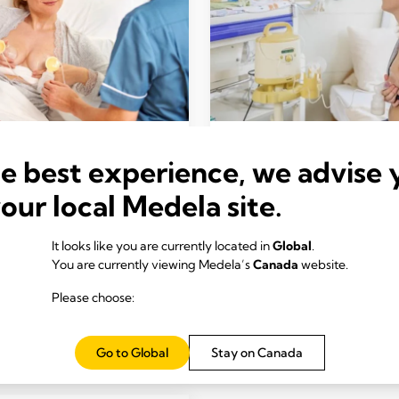
VENTIONS D’INITIATION
INTERVENTIONS D’INITIA
he best experience, we advise 
CACE
EFFICACE
de de la première
Expression fréquente
your local Medela site.
ssion – Interventions
Interventions d’initia
iation efficaces
efficace
It looks like you are currently located in
Global
.
s de lecture: 3 min.
Temps de lecture: 3 min.
You are currently viewing Medela’s
Canada
website.
Please choose:
En savoir plus
En savoir plus
Go to Global
Stay on Canada