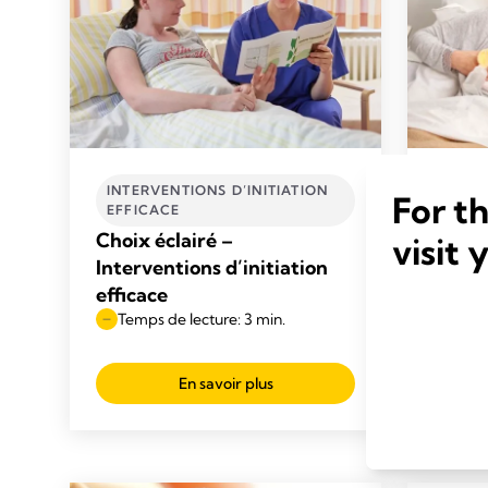
INTERVENTIONS D’INITIATION
INTER
For t
EFFICACE
EFFI
Choix éclairé –
Pério
visit 
Interventions d’initiation
expre
efficace
d’init
Temps de lecture: 3 min.
Temp
En savoir plus