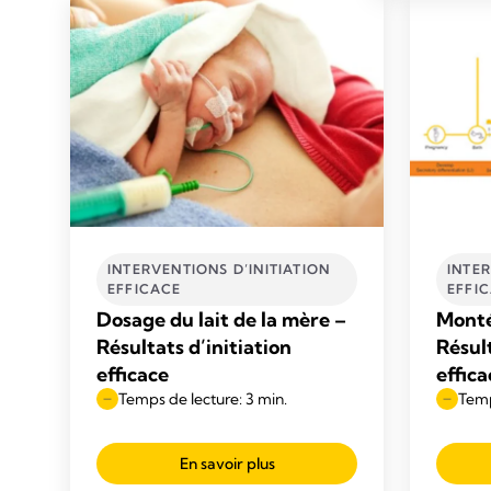
INTERVENTIONS D’INITIATION
INTER
EFFICACE
EFFI
Dosage du lait de la mère –
Monté
Résultats d’initiation
Résult
efficace
effica
Temps de lecture: 3 min.
Temp
En savoir plus