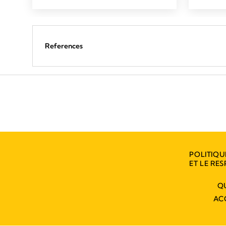
References
POLITIQU
ET LE RES
Q
AC