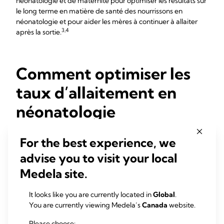
néonatologie et de maternité pour optimiser les résultats sur
le long terme en matière de santé des nourrissons en
néonatologie et pour aider les mères à continuer à allaiter
3,4
après la sortie.
Comment optimiser les
taux d’allaitement en
néonatologie
La collecte continue de données quantitatives sur
For the best experience, we
l’allaitement en néonatologie après la sortie de l’hôpital
permet aux professionnels de santé de se concentrer sur le
advise you to visit your local
lait de la mère :
Medela site.
De faibles taux d’allaitement exclusif/de lait de la mère à la
sortie de l’hôpital et à des moments ultérieurs peuvent
It looks like you are currently located in
Global
.
indiquer des soins d'allaotement sous-optimaux pendant le
You are currently viewing Medela’s
Canada
website.
2
séjour à l’hôpital
et aider le groupe de travail à discuter des
Please choose: