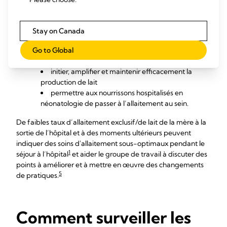
points à améliorer et à mettre en œuvre des changements
5
de pratiques.
5
Stay on Canada
fournir un soutien proactif continu à l'allaitement
vérifier les interventions de l’hôpital pour aider les
Go to Global
mères en néonatologie à :
initier, amplifier et maintenir efficacement la
production de lait
permettre aux nourrissons hospitalisés en
néonatologie de passer à l’allaitement au sein.
De faibles taux d’allaitement exclusif/de lait de la mère à la
sortie de l’hôpital et à des moments ultérieurs peuvent
indiquer des soins d'allaitement sous-optimaux pendant le
1
séjour à l’hôpital
et aider le groupe de travail à discuter des
points à améliorer et à mettre en œuvre des changements
5
de pratiques.
Comment surveiller les