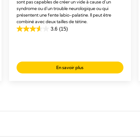
sont pas capables de créer un vide à cause d'un
syndrome ou d'un trouble neurologique ou qui
présentent une fente labio-palatine. Il peut être
combiné avec deux tailles de tétine.
3.6
(15)
3.6
sur
5
étoiles.
15
En savoir plus
avis