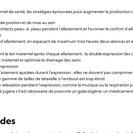
onnel de santé, les stratégies éprouvées pour augmenter la production de
 de position et de mise au sein
 contacts peau-à-peau pendant l'allaitement et favoriser le confort d'all
e
'allaitement, en espaçant de maximum trois heures deux séances et en
e lait maternel après chaque allaitement ; la double expression (les 
t maternel et optimise le drainage des seins
'expression
rfaitement ajustées durant l'expression : elles ne doivent pas comprimer 
 gamme de tailles de téterelle si l'embout est trop étroit
e relaxation pendant l'expression, comme la musique ou la respiration 
 jugera s'il est nécessaire de prescrire un galactogène, un médicament
udes