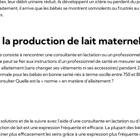
es, leur débit urinaire réduit, ils développent un ictère ou perdent du p
aitement, il arrive que les bébés se montrent somnolents ou frustrés a
es.
 la production de lait materne
 consiste à rencontrer une consultante en lactation ou un professionne
e peut se fier aux instructions d'un professionnel de santé et mesurer s
allaitement (sans changer ses vêtements ni ses accessoires) pendant 24
le pour les bébés en bonne santé nés à terme oscille entre 750 et 80
onsulter Quelle est la « norme » en matière d'allaitement ?
 solutions et de le suivre avec l'aide d'une consultante en lactation ou 
tion de lait est une expression fréquente et efficace. La plupart des 
rainer plus efficacement les seins grâce à une expression plus fréquente 