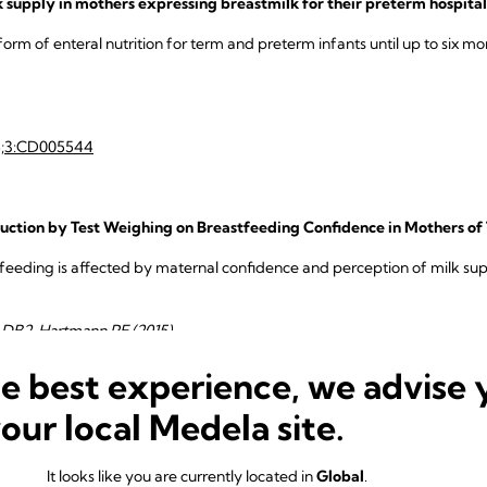
k supply in mothers expressing breastmilk for their preterm hospital
orm of enteral nutrition for term and preterm infants until up to six m
14;3:CD005544
uction by Test Weighing on Breastfeeding Confidence in Mothers of 
tfeeding is affected by maternal confidence and perception of milk s
 DB2, Hartmann PE (2015)
he best experience, we advise 
your local Medela site.
PRODUITS ASSOCIÉS
It looks like you are currently located in
Global
.