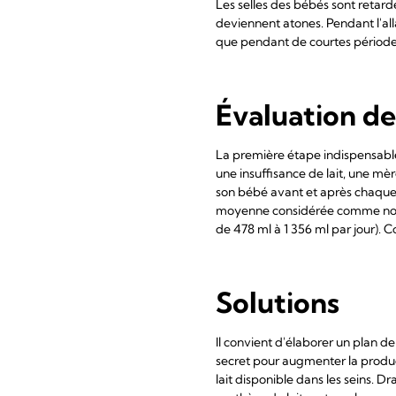
Les selles des bébés sont retardé
deviennent atones. Pendant l'all
que pendant de courtes périod
Évaluation de
La première étape indispensable
une insuffisance de lait, une mèr
son bébé avant et après chaque 
moyenne considérée comme norma
de 478 ml à 1 356 ml par jour). C
Solutions
Il convient d'élaborer un plan de
secret pour augmenter la produc
lait disponible dans les seins. D