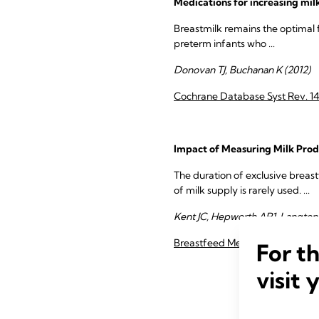
Medications for increasing mil
Breastmilk remains the optimal f
preterm infants who ...
Donovan TJ, Buchanan K (2012)
Cochrane Database Syst Rev. 
Impact of Measuring Milk Prod
The duration of exclusive breas
of milk supply is rarely used. ...
Kent JC, Hepworth AR1, Langton
Breastfeed Med. 10:318-25
For t
visit 