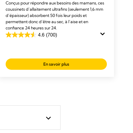
Conçus pour répondre aux besoins des mamans, ces
coussinets d’allaitement ultrafins (seulement 1,6 mm
d’épaisseur) absorbent 50 fois leur poids et
permettent donc d’être au sec, à l’aise et en
confiance 24 heures sur 24.
4.6
(700)
4.6
sur
5
étoiles.
En savoir plus
700
avis