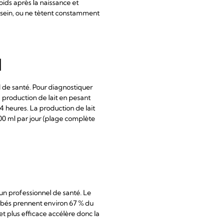
oids après la naissance et
u sein, ou ne tètent constamment
l
l de santé. Pour diagnostiquer
a production de lait en pesant
 heures. La production de lait
0 ml par jour (plage complète
d'un professionnel de santé. Le
bébés prennent environ 67 % du
et plus efficace accélère donc la