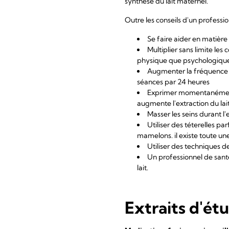
synthèse du lait maternel.
Outre les conseils d'un professi
Se faire aider en matière
Multiplier sans limite les
physique que psychologiqu
Augmenter la fréquence d
séances par 24 heures
Exprimer momentanément l
augmente l'extraction du lai
Masser les seins durant l
Utiliser des téterelles pa
mamelons. il existe toute une
Utiliser des techniques d
Un professionnel de santé
lait.
Extraits d'ét