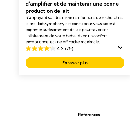
d’amplifier et de maintenir une bonne
production de lait
S’appuyant sur des dizaines d’années de recherches,
le tire-lait Symphony est conçu pour vous aider à
exprimer suffisamment de lait pour favoriser
l’allaitement de votre bébé. Avec un confort
exceptionnel et une efficacité maximale.
4.2
(79)
4.2
sur
En savoir plus
5
étoiles.
79
avis
Références