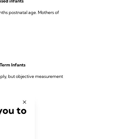
ised infants
onths postnatal age. Mothers of
Term Infants
upply, but objective measurement
you to