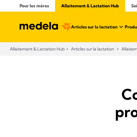
Pour les mères
Allaitement & Lactation Hub​
So
Articles sur la lactation
Produi
Allaitement & Lactation Hub​
Articles sur la lactation
Allaite
C
pro