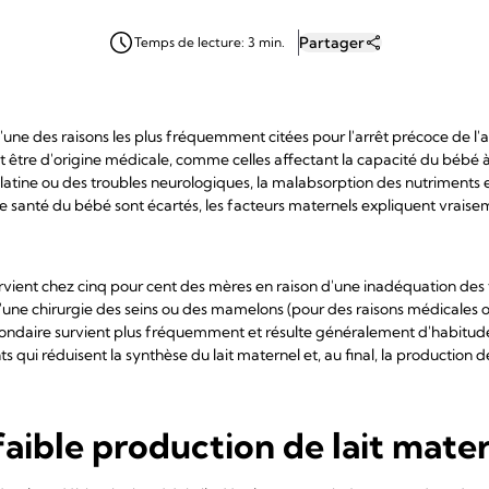
Partager
Temps de lecture: 3 min.
'une des raisons les plus fréquemment citées pour l'arrêt précoce de l'a
t être d'origine médicale, comme celles affectant la capacité du bébé à
 palatine ou des troubles neurologiques, la malabsorption des nutriments
e santé du bébé sont écartés, les facteurs maternels expliquent vraise
survient chez cinq pour cent des mères en raison d'une inadéquation des t
d'une chirurgie des seins ou des mamelons (pour des raisons médicales o
 secondaire survient plus fréquemment et résulte généralement d'habitud
s qui réduisent la synthèse du lait maternel et, au final, la production de
faible production de lait mate