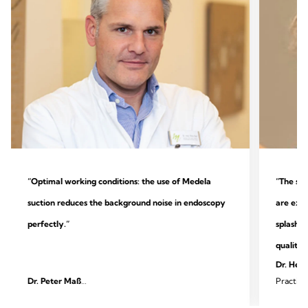
“Optimal working conditions: the use of Medela
“The sys
suction reduces the background noise in endoscopy
are extr
perfectly.”
splashin
quality.
Dr. Heik
Dr. Peter Maß
Practice
Specialist practice for outpatient endoscopy and
surgery