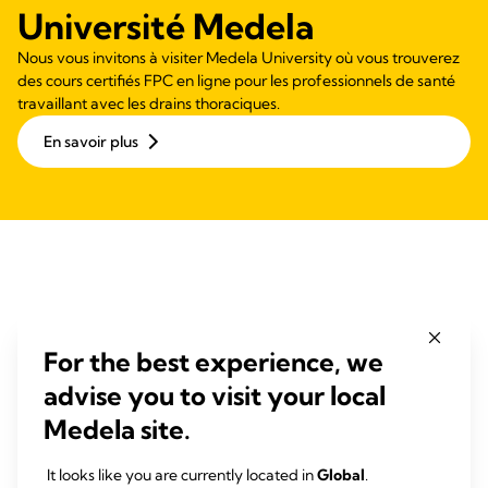
Université Medela
Nous vous invitons à visiter Medela University où vous trouverez
des cours certifiés FPC en ligne pour les professionnels de santé
travaillant avec les drains thoraciques.
En savoir plus
Aspiration chirurgicale et
For the best experience, we
des voies respiratoires
advise you to visit your local
Medela site.
Dominant Flex/Basic téléchargements
It looks like you are currently located in
Global
.