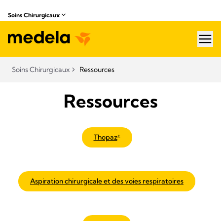
Soins Chirurgicaux
hea
Soins Chirurgicaux
Ressources
Ressources
+
Thopaz
Aspiration chirurgicale et des voies respiratoires