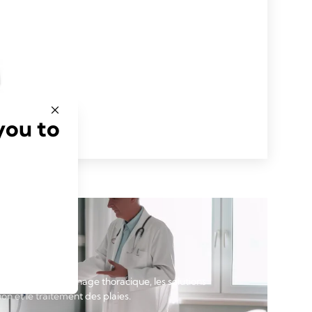
you to
es
 études sur le drainage thoracique, les solutions
on et le traitement des plaies.