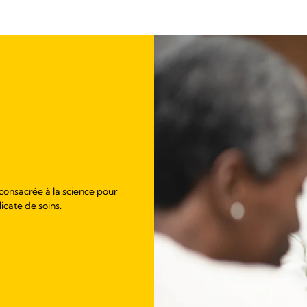
 consacrée à la science pour
licate de soins.