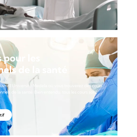
 pour les
els de la santé
uvrir l’Université Medela où vous trouverez des cours
onnels de la santé. Bien entendu, tous les cours sont
tif