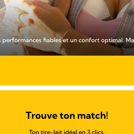
es performances fiables et un confort optimal. Ma
Trouve ton match!
Ton tire-lait idéal en 3 clics.