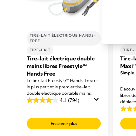
TÉ
TIRE-LAIT ÉLECTRIQUE HANDS-
TIRE-
FREE
FREE
TIRE-LAIT
TIRE-
se
Tire-lait électrique double
Tire-l
mains libres Freestyle™
Maxi™
Hands Free
Simple.
Le tire-lait Freestyle™ Hands-free est
nes
le plus petit et le premier tire-lait
Découvre
double électrique portable mains
libres d
libres proposé par Medela. Il est conçu
ur
4.1
(794)
déplacem
4.1
pour vous permettre de mener vos
ture
Swing M
sur
4.3
activités tout en exprimant votre lait.
nt
maximis
5
sur
permet 
En savoir plus
étoiles.
5
794
étoiles.