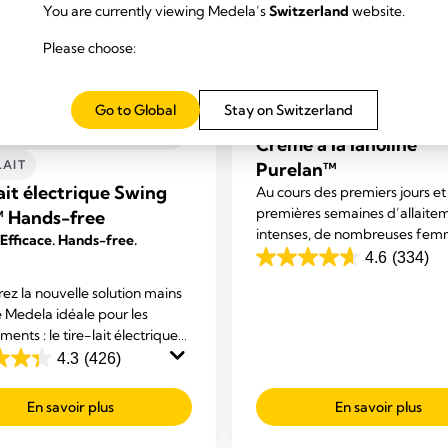
You are currently viewing Medela’s
Switzerland
website.
Please choose:
Go to Global
Stay on Switzerland
LAIT ÉLECTRIQUE HANDS-
SOIN DES SEINS
Crème à la lanoline
LAIT
Purelan™
ait électrique Swing
Au cours des premiers jours et
premières semaines d’allaite
 Hands-free
intenses, de nombreuses fe
 Efficace. Hands-free.
souffrent de mamelons endolor
4.6
(334)
4.6
parfois secs. La crème à la lan
sur
z la nouvelle solution mains
Purelan™ soulage rapidement
e Medela idéale pour les
5
mamelons endoloris et peau s
ents : le tire-lait électrique
étoiles.
axi™ Hands-free qui
4.3
(426)
334
e votre confort et vous
avis
d’être multitâche.
En savoir plus
En savoir plus