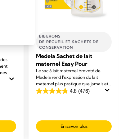
BIBERONS
N
DE RECUEIL ET SACHETS DE
Sa
CONSERVATION​
Qu
Medela Sachet de lait
 des
on
maternel Easy Pour
ment
Les
Le sac à lait maternel breveté de
mmes
mic
Medela rend l'expression du lait
is et
pra
maternel plus pratique que jamais et
oline
lait
constitue la solution de conservation
4.7
4.8
(476)
rap
4.8
du lait maternel la plus innovante de
sur
èche.
sur
l'histoire de l'entreprise.
5
5
éto
étoiles.
21
476
En savoir plus
avi
avis