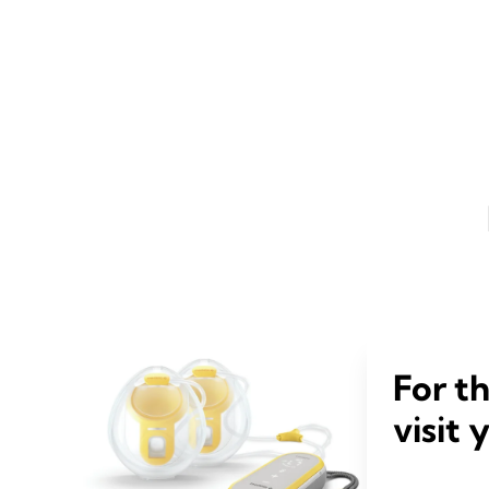
For t
visit 