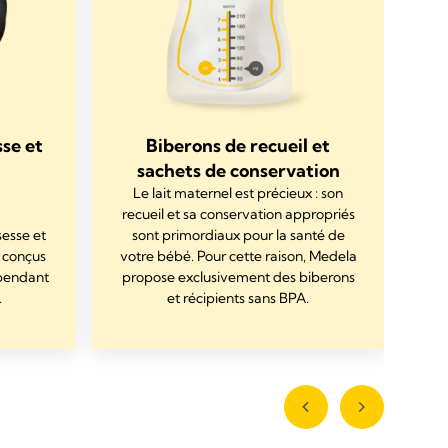
se et
Biberons de recueil et
sachets de conservation
Le lait maternel est précieux : son
recueil et sa conservation appropriés
N
esse et
sont primordiaux pour la santé de
s
 conçus
votre bébé. Pour cette raison, Medela
av
 pendant
propose exclusivement des biberons
.
et récipients sans BPA.