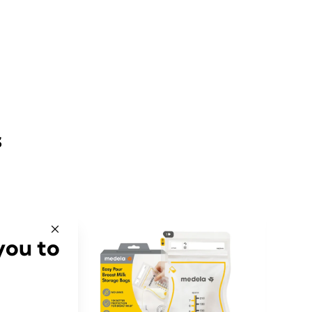
s
you to