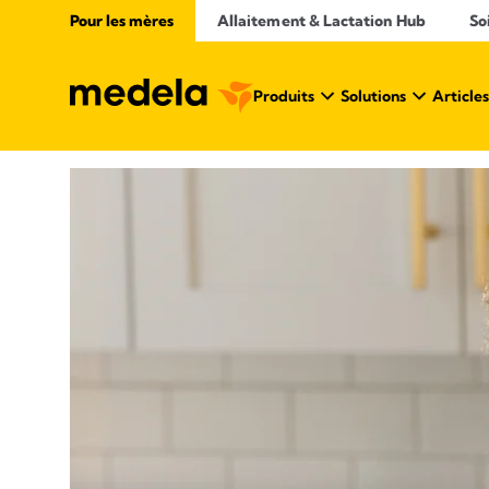
Pour les mères
Allaitement & Lactation Hub​
So
Produits
Solutions
Articles