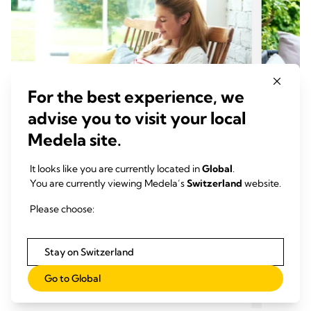
For the best experience, we
advise you to visit your local
Medela site.
It looks like you are currently located in
Global
.
You are currently viewing Medela’s
Switzerland
website.
GROSSESSE ET PRÉPARATION
GROS
Comment évoluent mes seins
Évolu
Please choose:
pendant la grossesse
au se
Temps de lecture: 3 min.
Temp
Stay on Switzerland
Go to Global
En savoir plus