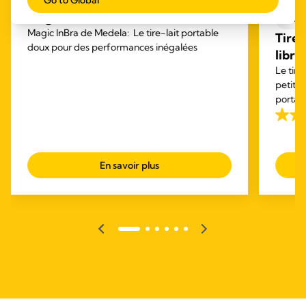
Magic InBra™
TIRE
Magic InBra de Medela: Le tire-lait portable
Tire-
doux pour des performances inégalées
libre
Le tire
petit e
portabl
est co
4.1
activit
sur
5
En savoir plus
étoile
794
avis