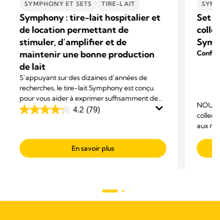
SYMPHONY ET SETS
TIRE-LAIT
SYMP
Symphony : tire-lait hospitalier et
Set p
de location permettant de
colle
stimuler, d’amplifier et de
Symp
maintenir une bonne production
Confort
de lait
S’appuyant sur des dizaines d’années de
recherches, le tire-lait Symphony est conçu
pour vous aider à exprimer suffisamment de
NOUVEA
lait pour favoriser l’allaitement de votre bébé.
4.2
(79)
4.2
collect
Avec un confort exceptionnel et une efficacité
aux mèr
sur
maximale.
confort
5
en tout
En savoir plus
étoiles.
occupat
79
avis