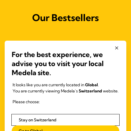
Our Bestsellers
For the best experience, we
advise you to visit your local
Medela site.
It looks like you are currently located in
Global
.
You are currently viewing Medela’s
Switzerland
website.
Please choose:
Stay on Switzerland
INBRA ÉLECTRIQUE
TIRE-LAIT
TIRE
Go to Global