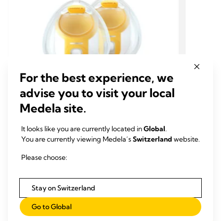
For the best experience, we
advise you to visit your local
Medela site.
HANDS-FREE SET
HAND
It looks like you are currently located in
Global
.
PIECES SUPPLEMENTAIRES TIRE-LAIT
PIEC
You are currently viewing Medela’s
Switzerland
website.
Collecteurs Hands-free
Colle
Please choose:
Les collecteurs Hands-free de Medela, nos
Les col
premières coupelles de recueil pour tire-lait à
premièr
porter sur soi. Fruit de recherches
porter 
Stay on Switzerland
approfondies, leur
forme anatomique
confère
approfo
4.1
(80)
4.1
4.1
un confort inégalé
.
un conf
Go to Global
sur
sur
En savoir plus