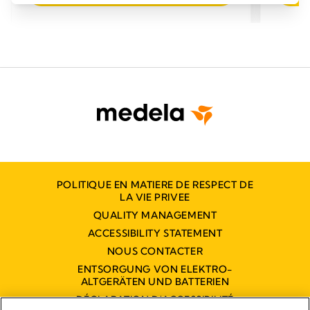
5
5
étoiles.
étoiles
80
80
avis
avis
POLITIQUE EN MATIERE DE RESPECT DE
LA VIE PRIVEE
QUALITY MANAGEMENT
ACCESSIBILITY STATEMENT
NOUS CONTACTER
ENTSORGUNG VON ELEKTRO-
ALTGERÄTEN UND BATTERIEN
DÉCLARATION D'ACCESSIBILITÉ