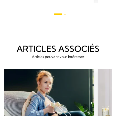
étoiles.
79
avis
ARTICLES ASSOCIÉS
Articles pouvant vous intéresser