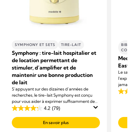
SYMPHONY ET SETS
TIRE-LAIT
BIBE
CONS
Symphony : tire-lait hospitalier et
Medel
de location permettant de
Easy 
stimuler, d’amplifier et de
Le sac 
maintenir une bonne production
l'expre
de lait
jamais 
S’appuyant sur des dizaines d’années de
du lait
4.8
recherches, le tire-lait Symphony est conçu
de l'ent
pour vous aider à exprimer suffisamment de
sur
lait pour favoriser l’allaitement de votre bébé.
4.2
(79)
5
4.2
Avec un confort exceptionnel et une efficacité
étoiles
sur
maximale.
En savoir plus
476
5
avis