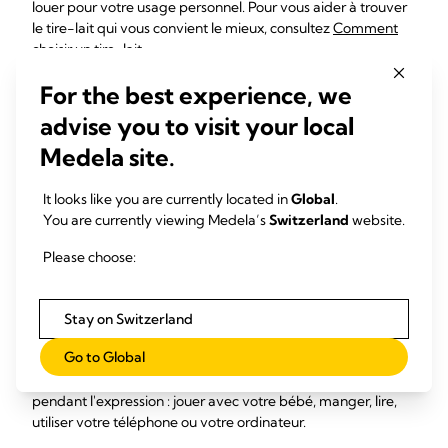
louer pour votre usage personnel. Pour vous aider à trouver
le tire-lait qui vous convient le mieux, consultez
Comment
choisir un tire-lait
.
L'expression en mains
For the best experience, we
advise you to visit your local
libres : la solution idéale
Medela site.
pour les mères dont la vie
est bien remplie
It looks like you are currently located in
Global
.
You are currently viewing Medela’s
Switzerland
website.
Pour un maximum de confort, vous pouvez utiliser votre
Please choose:
tire-lait double avec un
soutien-gorge d'expression
spécifique tel que le bustier Easy Expression de Medela, qui
maintient les téterelles en place et vous permet de garder
Stay on Switzerland
les mains libres durant votre séance d'expression. Il vous sera
Go to Global
ainsi plus facile de manipuler les commandes du tire-lait, et
vous aurez également la possibilité de faire autre chose
pendant l'expression : jouer avec votre bébé, manger, lire,
utiliser votre téléphone ou votre ordinateur.