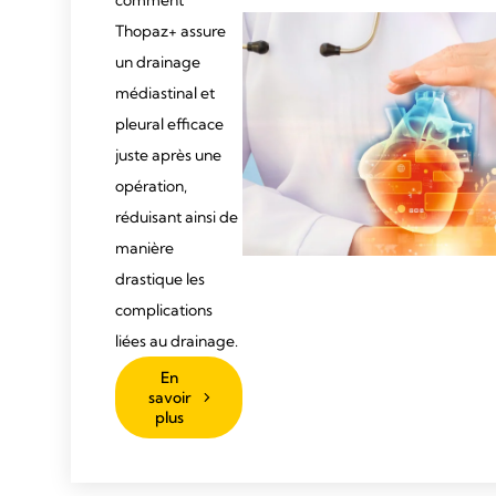
comment
Thopaz+ assure
un drainage
médiastinal et
pleural efficace
juste après une
opération,
réduisant ainsi de
manière
drastique les
complications
liées au drainage.
En
savoir
plus