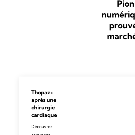
Pion
numériqu
prouvé
marché
Thopaz+
après une
chirurgie
cardiaque
Découvrez