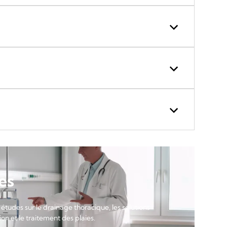
es
 études sur le drainage thoracique, les solutions
on et le traitement des plaies.