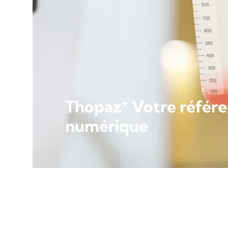
+
Thopaz
Votre référe
numérique