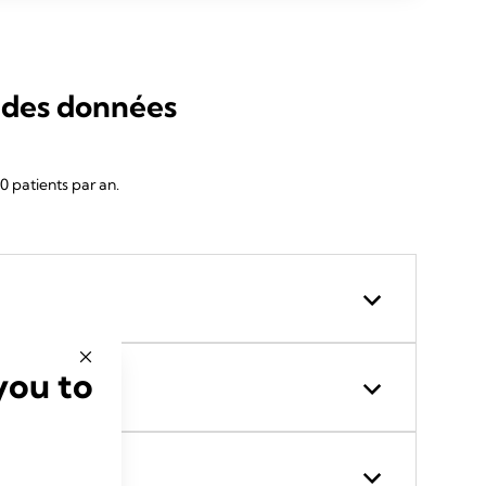
r des données
 patients par an.
you to