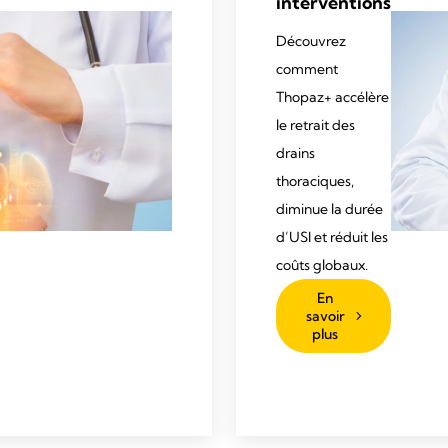
interventions
Découvrez
comment
Thopaz+ accélère
le retrait des
drains
thoraciques,
diminue la durée
d’USI et réduit les
coûts globaux.
En
savoir
plus