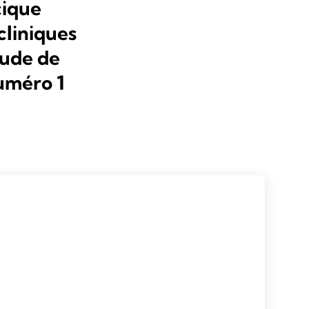
cique
cliniques
tude de
uméro 1