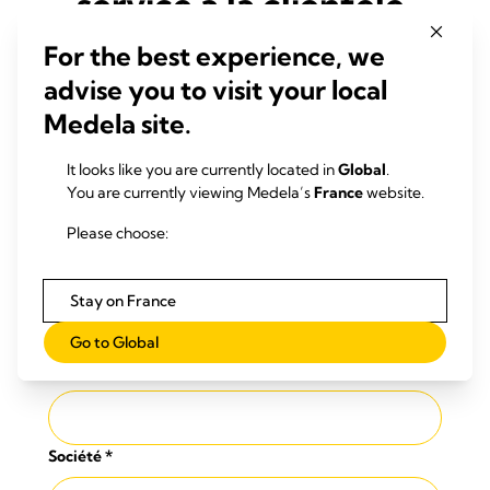
service à la clientèle.
For the best experience, we
advise you to visit your local
Prénom
*
Medela site.
It looks like you are currently located in
Global
.
You are currently viewing Medela’s
France
website.
Nom de famille
*
Please choose:
Titre du poste
*
Stay on France
Sélectionnez un pays
Go to Global
Adresse e-mail
*
Société
*