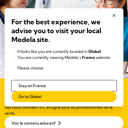
For the best experience, we
advise you to visit your local
Medela site.
It looks like you are currently located in
Global
.
You are currently viewing Medela’s
France
website.
Please choose:
Stay on France
Formation professionnelle
Go to Global
Nous vous invitons à visiter Medela University où vous trouverez
des cours certifiés FPC en ligne pour les professionnels de la
santé.
Voir le contenu éducatif