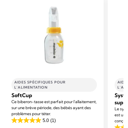
AIDES SPÉCIFIQUES POUR
AIDE
L'ALIMENTATION
L'AL
SoftCup
Systè
Ce biberon-tasse est parfait pour l'allaitement,
supp
sur une brève période, des bébés ayant des
Le syst
problèmes pour téter.
est un 
5.0
(1)
conçu p
5.0
allaiter