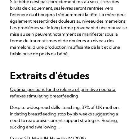
Si le bébé n'est pas correctement mis au sein, il fera des
bruits de claquement, ses lèvres seront rentrées vers
l'intérieur ou il bougera fréquemment la tête. La mère peut
également ressentir des douleurs au niveau des mamelons.
Les problèmes sur le long terme provenant d'une mauvaise
mise au sein peuvent notamment se manifester sous la
forme de traumatismes et de douleurs au niveau des
mamelons, d'une production insuffisante de lait et d'une
faible prise de poids du bébé.
Extraits d'études
Optimal positions for the release of primitive neonatal
reflexes stimulating breastfeeding
Despite widespread skills-teaching, 37% of UK mothers
initiating breastfeeding stop by six weeks suggesting a
need to reappraise current support strategies. Rooting,
sucking and swallowing ...
Colson SD, Meek JH, Hawdon JM (2008)