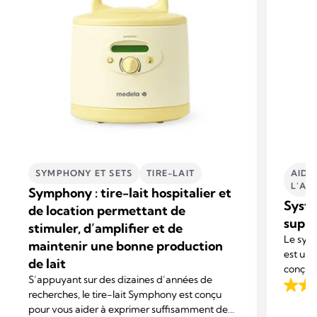
SYMPHONY ET SETS
TIRE-LAIT
AIDE
L'AL
Symphony : tire-lait hospitalier et
Systè
de location permettant de
supp
stimuler, d’amplifier et de
Le syst
maintenir une bonne production
est un 
de lait
conçu p
S’appuyant sur des dizaines d’années de
allaiter
3.5
recherches, le tire-lait Symphony est conçu
supplém
pour vous aider à exprimer suffisamment de
out
sein/à l