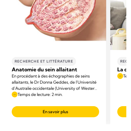
RECHERCHE ET LITTÉRATURE
RECH
Anatomie du sein allaitant
La do
En procédant à des échographies de seins
Temp
allaitants, le Dr Donna Geddes, de l'Université
d'Australie occidentale (University of Western
Australia), s'est mise à remettre en cause les
Temps de lecture: 2 min.
modèles anatomiques tels qu'ils étaient
représentés dans les manuels.
En savoir plus