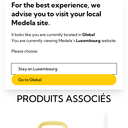
exclusive breastfeeding is perceived insufficient milk supply.
For the best experience, we
Breastfed infants show more variation in feeding frequency
advise you to visit your local
than bottle-fed ...
Medela site.
Kent JC, Hepworth AR, Sherriff JL, Cox DB, Mitoulas LR,
Hartmann PE (2013)
It looks like you are currently located in
Global
.
Breastfeed Med, 8, 401-7
You are currently viewing Medela’s
Luxembourg
website.
Please choose:
Téléchargements
Infographie «Quelle est la "norme" en matière
Stay on Luxembourg
d'allaitement?» (pdf)
Go to Global
PRODUITS ASSOCIÉS