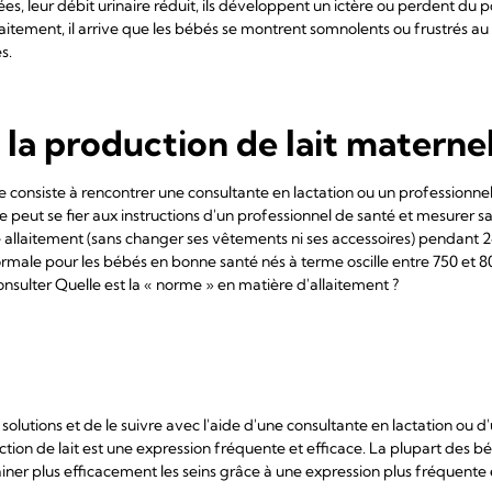
es, leur débit urinaire réduit, ils développent un ictère ou perdent du p
aitement, il arrive que les bébés se montrent somnolents ou frustrés a
es.
 la production de lait materne
 consiste à rencontrer une consultante en lactation ou un professionne
e peut se fier aux instructions d'un professionnel de santé et mesurer s
allaitement (sans changer ses vêtements ni ses accessoires) pendant 24
le pour les bébés en bonne santé nés à terme oscille entre 750 et 80
onsulter Quelle est la « norme » en matière d'allaitement ?
 solutions et de le suivre avec l'aide d'une consultante en lactation ou 
tion de lait est une expression fréquente et efficace. La plupart des 
rainer plus efficacement les seins grâce à une expression plus fréquente 