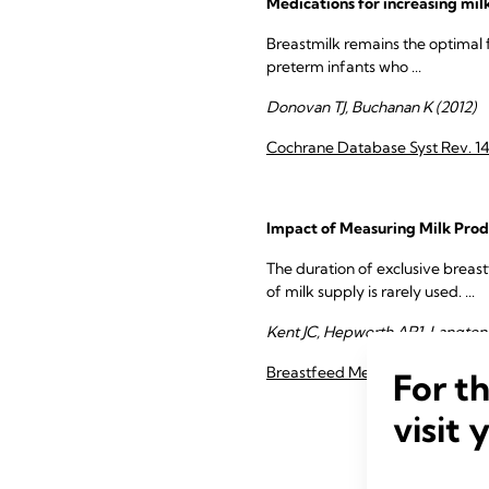
Medications for increasing mil
Breastmilk remains the optimal f
preterm infants who ...
Donovan TJ, Buchanan K (2012)
Cochrane Database Syst Rev. 
Impact of Measuring Milk Prod
The duration of exclusive breas
of milk supply is rarely used. ...
Kent JC, Hepworth AR1, Langton
Breastfeed Med. 10:318-25
For t
visit 