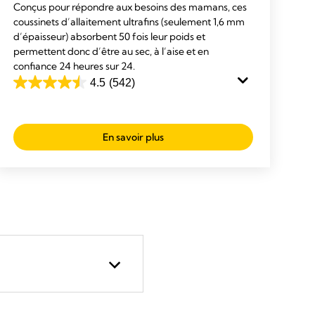
Conçus pour répondre aux besoins des mamans, ces
coussinets d’allaitement ultrafins (seulement 1,6 mm
d’épaisseur) absorbent 50 fois leur poids et
permettent donc d’être au sec, à l’aise et en
confiance 24 heures sur 24.
4.5
(542)
4.5
out
of
En savoir plus
5
stars.
542
reviews