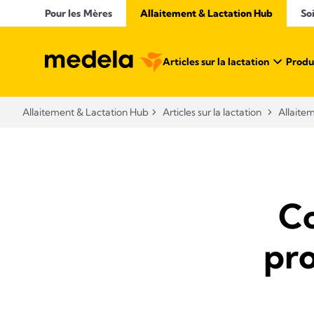
Pour les Mères
Allaitement & Lactation Hub​
So
Articles sur la lactation
Produi
Allaitement & Lactation Hub​
Articles sur la lactation
Allaite
C
pro