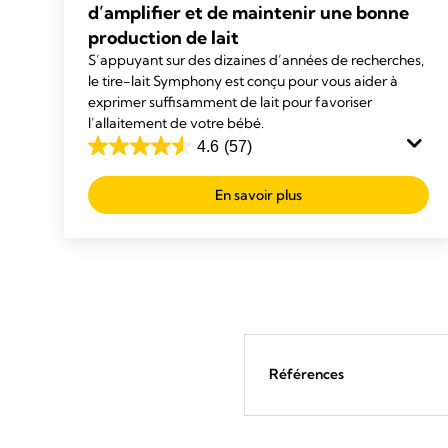
d’amplifier et de maintenir une bonne
production de lait
S’appuyant sur des dizaines d’années de recherches,
le tire-lait Symphony est conçu pour vous aider à
exprimer suffisamment de lait pour favoriser
l’allaitement de votre bébé.
4.6
(57)
4.6
out
En savoir plus
of
5
stars.
57
reviews
Références