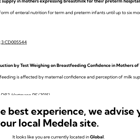
k supply in mothers expressing breastmilk for their preterm hospital
orm of enteral nutrition for term and preterm infants until up to six m
14;3:CD005544
uction by Test Weighing on Breastfeeding Confidence in Mothers of 
tfeeding is affected by maternal confidence and perception of milk s
 DB2, Hartmann PE (2015)
he best experience, we advise 
your local Medela site.
PRODUITS ASSOCIÉS
It looks like you are currently located in
Global
.