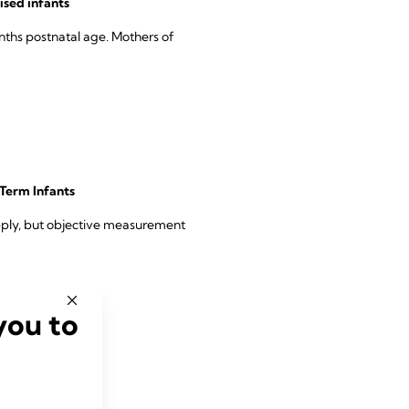
ised infants
onths postnatal age. Mothers of
Term Infants
upply, but objective measurement
you to