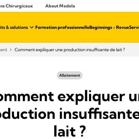
ins Chirurgicaux
About Medela
ts & solutions
Formation professionnelle
Beginnings - Revue
Serv
ment
Comment expliquer une production insuffisante de lait ?
Allaitement
omment expliquer u
duction insuffisant
lait ?