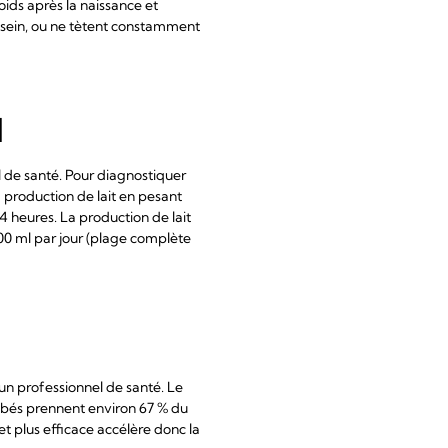
oids après la naissance et
u sein, ou ne tètent constamment
l
l de santé. Pour diagnostiquer
a production de lait en pesant
 heures. La production de lait
0 ml par jour (plage complète
d'un professionnel de santé. Le
bébés prennent environ 67 % du
et plus efficace accélère donc la