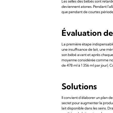
Les selles des bébés sont retardé
deviennent atones. Pendant l'all
que pendant de courtes périod
Évaluation de
La première étape indispensable
une insuffisance de lait, une mèr
son bébé avant et après chaque 
moyenne considérée comme norma
de 478 ml à 1 356 ml par jour). C
Solutions
Il convient d'élaborer un plan de
secret pour augmenter la produc
lait disponible dans les seins. D