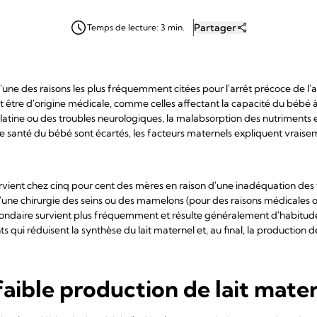
Partager
Temps de lecture: 3 min.
'une des raisons les plus fréquemment citées pour l'arrêt précoce de l'a
t être d'origine médicale, comme celles affectant la capacité du bébé à
 palatine ou des troubles neurologiques, la malabsorption des nutriments
e santé du bébé sont écartés, les facteurs maternels expliquent vraise
survient chez cinq pour cent des mères en raison d'une inadéquation des t
d'une chirurgie des seins ou des mamelons (pour des raisons médicales o
 secondaire survient plus fréquemment et résulte généralement d'habitud
s qui réduisent la synthèse du lait maternel et, au final, la production de
faible production de lait mate