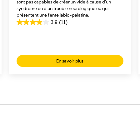
sont pas capables de créer un vide à cause d'un
syndrome ou d'un trouble neurologique ou qui
présentent une fente labio-palatine.
3.9
(11)
3.9
out
of
5
stars.
En savoir plus
11
reviews