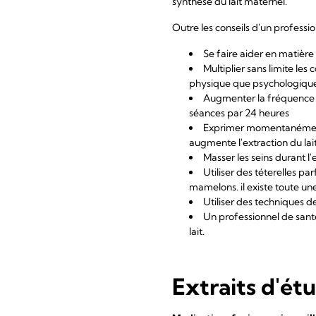
synthèse du lait maternel.
Outre les conseils d'un professi
Se faire aider en matière
Multiplier sans limite les
physique que psychologiqu
Augmenter la fréquence d
séances par 24 heures
Exprimer momentanément l
augmente l'extraction du lai
Masser les seins durant l
Utiliser des téterelles pa
mamelons. il existe toute une
Utiliser des techniques d
Un professionnel de santé
lait.
Extraits d'ét