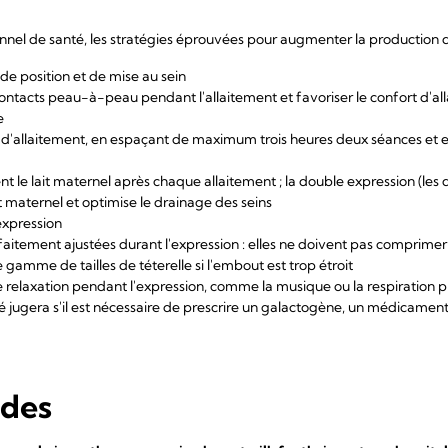
onnel de santé, les stratégies éprouvées pour augmenter la production de
 de position et de mise au sein
 contacts peau-à-peau pendant l'allaitement et favoriser le confort d'all
e
'allaitement, en espaçant de maximum trois heures deux séances et en
e lait maternel après chaque allaitement ; la double expression (les 
t maternel et optimise le drainage des seins
'expression
rfaitement ajustées durant l'expression : elles ne doivent pas comprimer 
 gamme de tailles de téterelle si l'embout est trop étroit
e relaxation pendant l'expression, comme la musique ou la respiration 
 jugera s'il est nécessaire de prescrire un galactogène, un médicament
udes