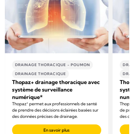
DRAINAGE THORACIQUE - POUMON
DRAI
DRAINAGE THORACIQUE
DRAI
Thopaz+ drainage thoracique avec
Thopa
système de surveillance
systè
numérique*
numé
+
Thopaz
permet aux professionnels de santé
Thopa
de prendre des décisions éclairées basées sur
de pren
des données précises de drainage.
des don
En savoir plus