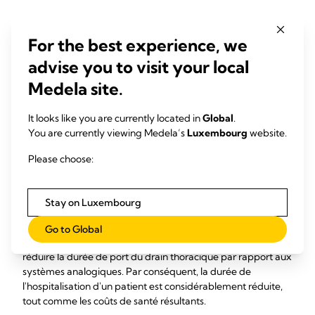
En revanche,
100 % de patients ont rapporté une
expérience plus positive avec les systèmes numériques de
For the best experience, we
1
drainage thoracique
, selon une étude clinique.
advise you to visit your local
Domaines spécifiques dans lesquels les patients ont signalé
Medela site.
1
une meilleure expérience avec les systèmes numériques :
Leur capacité à sortir du lit (
p
=0,008).
It looks like you are currently located in
Global
.
Une plus grande commodité pour eux et pour les
You are currently viewing Medela’s
Luxembourg
website.
équipes soignantes (
p
=0,02).
Please choose:
3. Réduire la durée de port du drain
thoracique/l'hospitalisation.
Stay on Luxembourg
Grâce aux systèmes numériques de drainage thoracique, les
équipes soignantes peuvent déterminer le moment de
Go to Global
retrait du drain avec plus de précision, ce qui permet de
réduire la durée de port du drain thoracique par rapport aux
systèmes analogiques. Par conséquent, la durée de
l'hospitalisation d'un patient est considérablement réduite,
tout comme les coûts de santé résultants.