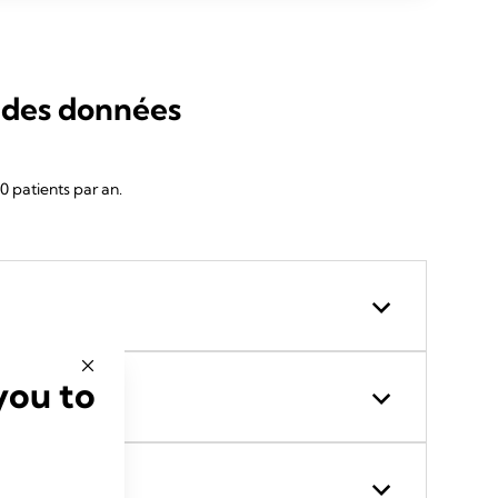
r des données
 patients par an.
you to