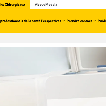
ins Chirurgicaux
About Medela
professionnels de la santé ​
Perspectives
Prendre contact
Publi