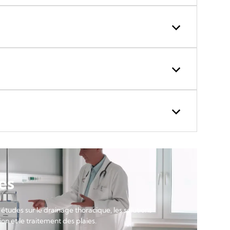
es
 études sur le drainage thoracique, les solutions
on et le traitement des plaies.