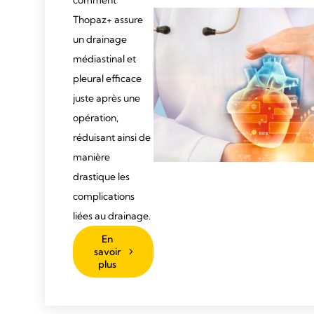
comment
Thopaz+ assure
un drainage
médiastinal et
pleural efficace
juste après une
opération,
réduisant ainsi de
manière
drastique les
complications
liées au drainage.
En
savoir
plus