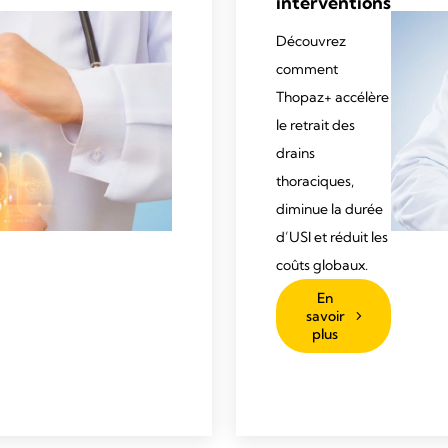
interventions
Découvrez
comment
Thopaz+ accélère
le retrait des
drains
thoraciques,
diminue la durée
d’USI et réduit les
coûts globaux.
En
savoir
plus