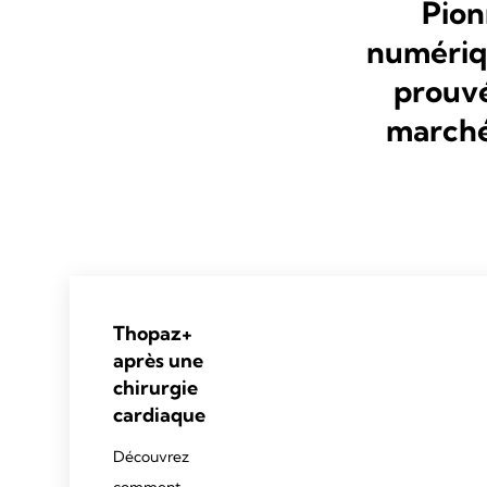
Pion
numériqu
prouvé
marché
Thopaz+
après une
chirurgie
cardiaque
Découvrez