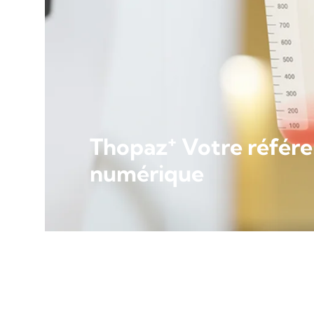
+
Thopaz
Votre référe
numérique