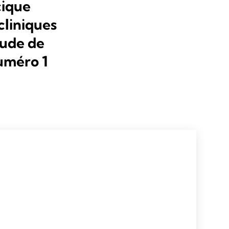
cique
cliniques
tude de
uméro 1