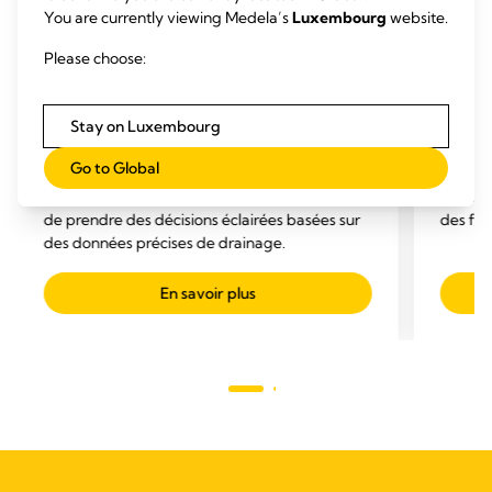
You are currently viewing Medela’s
Luxembourg
website.
DRAINAGE THORACIQUE - POUMON
DRAI
Please choose:
DRAINAGE THORACIQUE
DRAI
Thopaz+ drainage thoracique avec
Syst
Stay on Luxembourg
système de surveillance
thora
Go to Global
numérique*
Thop
+
Thopaz
permet aux professionnels de santé
*Contrô
de prendre des décisions éclairées basées sur
des fuit
des données précises de drainage.
En savoir plus