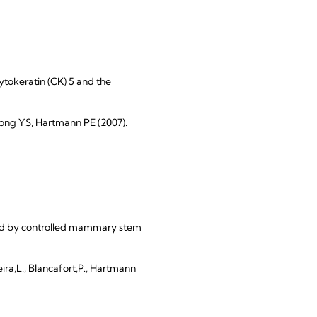
tokeratin (CK) 5 and the
hong YS, Hartmann PE (2007).
led by controlled mammary stem
eira,L., Blancafort,P., Hartmann