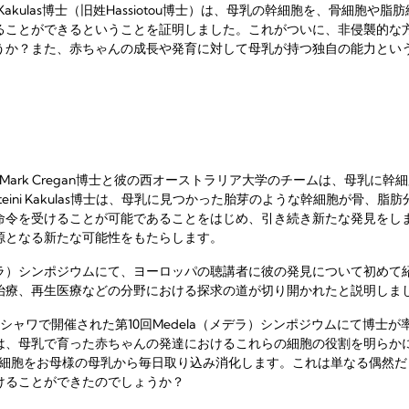
i Kakulas博士（旧姓Hassiotou博士）は、母乳の幹細胞を、骨細胞
ることができるということを証明しました。これがついに、非侵襲的な
うか？また、赤ちゃんの成長や発育に対して母乳が持つ独自の能力とい
ann教授、Mark Cregan博士と彼の西オーストラリア大学のチームは、母
007）。Foteini Kakulas博士は、母乳に見つかった胎芽のような幹細胞が
命令を受けることが可能であることをはじめ、引き続き新たな発見をし
源となる新たな可能性をもたらします。
a（メデラ）シンポジウムにて、ヨーロッパの聴講者に彼の発見について初め
治療、再生医療などの分野における探求の道が切り開かれたと説明しま
ワルシャワで開催された第10回Medela（メデラ）シンポジウムにて博
は、母乳で育った赤ちゃんの発達におけるこれらの細胞の役割を明らか
きた細胞をお母様の母乳から毎日取り込み消化します。これは単なる偶然だ
けることができたのでしょうか？