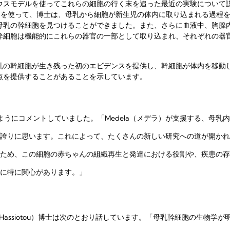
ウスモデルを使ってこれらの細胞の行く末を追った最近の実験について
マウスを使って、博士は、母乳から細胞が新生児の体内に取り込まれる過程
母乳の幹細胞を見つけることができました。また、さらに血液中、胸腺
幹細胞は機能的にこれらの器官の一部として取り込まれ、それぞれの器
乳の幹細胞が生き残った初のエビデンスを提供し、幹細胞が体内を移動
点を提供することがあることを示しています。
次のようにコメントしていました。「Medela（メデラ）が支援する、母
誇りに思います。これによって、たくさんの新しい研究への道が開かれ
ため、この細胞の赤ちゃんの組織再生と発達における役割や、疾患の存
に特に関心があります。」
las（旧姓Hassiotou）博士は次のとおり話しています。「母乳幹細胞の生