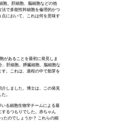
や脂肪細胞、肝細胞、脳細胞などの他
方法で多能性幹細胞を倫理的かつ
う点において、これは何を意味す
乳に幹細胞があることを最初に発見しま
骨、脂肪分、肝細胞、膵臓細胞、脳細胞な
ます。これは、過程の中で胎芽を
て紹介しました。博士は、この発見
した。
士が率いる細胞生物学チームによる最
にするつもりでした。赤ちゃん
ったのでしょうか？ これらの細