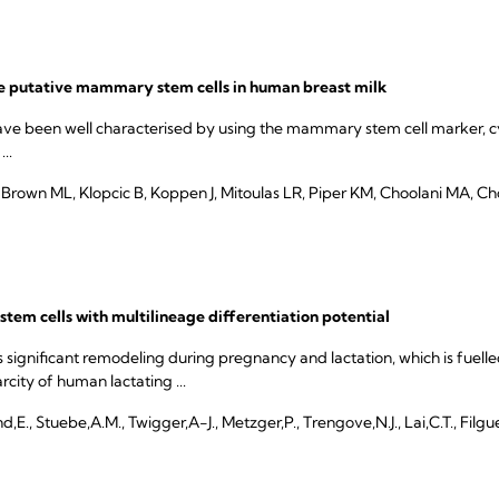
ive putative mammary stem cells in human breast milk
ve been well characterised by using the mammary stem cell marker, cy
..
Brown ML, Klopcic B, Koppen J, Mitoulas LR, Piper KM, Choolani MA, C
 stem cells with multilineage differentiation potential
gnificant remodeling during pregnancy and lactation, which is fuel
rcity of human lactating ...
d,E., Stuebe,A.M., Twigger,A-J., Metzger,P., Trengove,N.J., Lai,C.T., Filgu