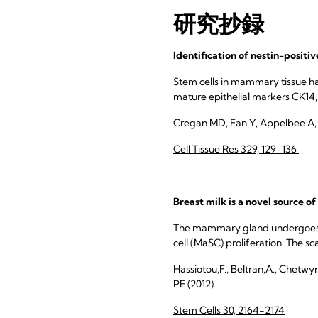
研究抄録
Identification of nestin-posit
Stem cells in mammary tissue ha
mature epithelial markers CK14, .
Cregan MD, Fan Y, Appelbee A, 
Cell Tissue Res 329, 129-136
Breast milk is a novel source of
The mammary gland undergoes si
cell (MaSC) proliferation. The sca
Hassiotou,F., Beltran,A., Chetwyn
PE (2012).
Stem Cells 30, 2164-2174