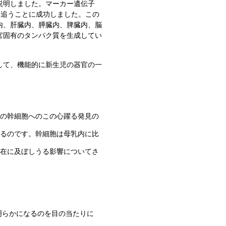
説明しました。マーカー遺伝子
を追うことに成功しました。この
内、肝臓内、膵臓内、脾臓内、脳
官固有のタンパク質を生成してい
して、機能的に新生児の器官の一
乳内の幹細胞へのこの心躍る発見の
るのです。幹細胞は母乳内に比
在に及ぼしうる影響についてさ
物学が明らかになるのを目の当たりに